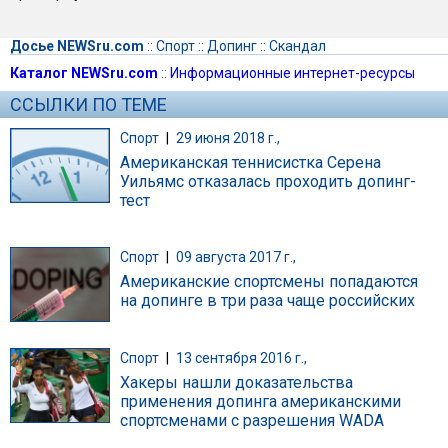
Досье NEWSru.com
::
Спорт
::
Допинг
::
Скандал
Каталог NEWSru.com
::
Информационные интернет-ресурсы
ССЫЛКИ ПО ТЕМЕ
Спорт
|
29 июня 2018 г.,
Американская теннисистка Серена
Уильямс отказалась проходить допинг-
тест
Спорт
|
09 августа 2017 г.,
Американские спортсмены попадаются
на допинге в три раза чаще российских
Спорт
|
13 сентября 2016 г.,
Хакеры нашли доказательства
применения допинга американскими
спортсменами с разрешения WADA