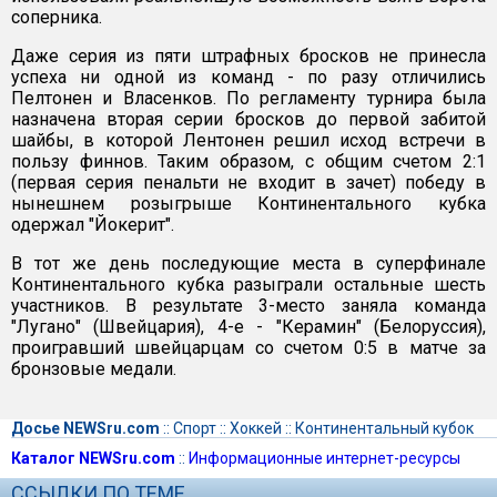
соперника.
Даже серия из пяти штрафных бросков не принесла
успеха ни одной из команд - по разу отличились
Пелтонен и Власенков. По регламенту турнира была
назначена вторая серии бросков до первой забитой
шайбы, в которой Лентонен решил исход встречи в
пользу финнов. Таким образом, с общим счетом 2:1
(первая серия пенальти не входит в зачет) победу в
нынешнем розыгрыше Континентального кубка
одержал "Йокерит".
В тот же день последующие места в суперфинале
Континентального кубка разыграли остальные шесть
участников. В результате 3-место заняла команда
"Лугано" (Швейцария), 4-е - "Керамин" (Белоруссия),
проигравший швейцарцам со счетом 0:5 в матче за
бронзовые медали.
Досье NEWSru.com
::
Спорт
::
Хоккей
::
Континентальный кубок
Каталог NEWSru.com
::
Информационные интернет-ресурсы
ССЫЛКИ ПО ТЕМЕ