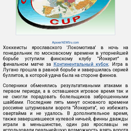
Архив NEWSru.com
Хоккеисты ярославского 'Локомотива' в ночь на
понедельник по московскому времени в упорнейшей
борьбе уступили финскому клубу "Йокерит" в
финальном матче за
Континентальный кубок
. Игра в
Лугано прошла в равной борьбе и завершилась серией
буллитов, в которой удача была на стороне финнов.
Соперники обменялись результативными атаками в
первом периоде, а в оставшееся игровое время так и
не смогли порадовать болельщиков заброшенными
шайбами. Последние пять минут основного времени
россияне штурмовали ворота "Йокерита", но избежать
овертайма и не удалось. В дополнительное время,
также завершившееся нулевой ничьей, финны дважды
играли в меньшинстве, один раз ярославцы не
использовали реальнейшую возможность взять ворота