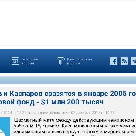
Текстовая
Классическая
версия
версия
есс-конференции в среду президент Международной шахматной
Кирсан Илюмжинов, Каспаров и Касымджанов сыграют 12 партий
нваря 2005 года
ов
и Каспаров сразятся в январе 2005 г
овой фонд - $1 млн 200 тысяч
 2004 г., 17:24 | последнее обновление: 07 декабря 2017 г., 10:35
Шахматный матч между действующим чемпионом 
узбеком Рустамом Касымджановым и экс-чемпио
занимающим сейчас первую строку в мировом рей