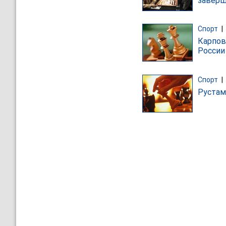
заверш
Спорт
|
Карпов
России
Спорт
|
Рустам