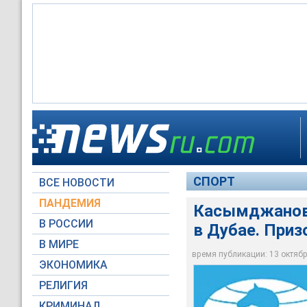
Как сообщил на пр
федерации (ФИДЕ) 
в Дубае с 7 по 30 я
Гарри Каспаров
Рустам Касымджан
СПОРТ
ВСЕ НОВОСТИ
Архив NEWSru.com
Архив NEWSru.com
www.uzsport.com
ПАНДЕМИЯ
Касымджанов 
В РОССИИ
в Дубае. Приз
В МИРЕ
время публикации: 13 октября
ЭКОНОМИКА
РЕЛИГИЯ
КРИМИНАЛ