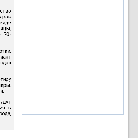
ство
ларов
 виде
ницы,
- 70-
ртии.
риант
 сдан
ртиру
ниры.
н.
будут
мя в
рода,