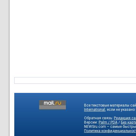
Все текстовые материалы са
International
, если не указано
Обратная связь:
Редакция са
Версии:
Palm / PDA
/
Без карт
NEWSru.com – самые быстры
Политика конфиденциальнос