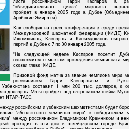
листе россиянином Гарри Каспаров в ра
"объединительного цикла" мирового первен
пройдет в январе 2005 года в Дубае (Объедине
Арабские Эмираты).
Как сообщил на пресс-конференции в среду през
Международной шахматной федерации (ФИДЕ) Ки
Илюмжинов, Каспаров и Касымджанов сыграю
партий в Дубае с 7 по 30 января 2005 года.
"На следующей неделе Каспаров посетит Дуб
ознакомится с местом проведения чемпионата мир
сказал глава ФИДЕ.
Призовой фонд матча за звание чемпиона мира 
россиянином Гарри Каспаровым и Руст
Узбекистана составит 1 млн 200 тыс. долларов, а о
млн долларов. Матч пройдет под патронажем шейха Мух
ет ИТАР-ТАСС.
между российским и узбекским шахматистами будет бор
вание "абсолютного чемпиона мира" с победителем м
цикла" между россиянином Владимиром Крамником и ве
рый проходит в эти дни в швейцарском городе Брисс