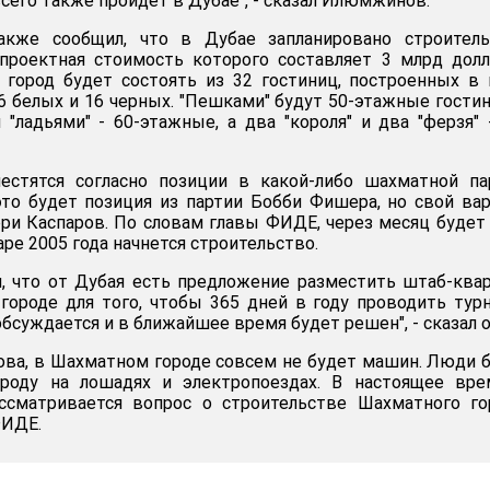
сего также пройдет в Дубае", - сказал Илюмжинов.
кже сообщил, что в Дубае запланировано строитель
 проектная стоимость которого составляет 3 млрд дол
 город будет состоять из 32 гостиниц, построенных в
6 белых и 16 черных. "Пешками" будут 50-этажные гости
и "ладьями" - 60-этажные, а два "короля" и два "ферзя" 
естятся согласно позиции в какой-либо шахматной па
то будет позиция из партии Бобби Фишера, но свой ва
ри Каспаров. По словам главы ФИДЕ, через месяц будет
аре 2005 года начнется строительство.
 что от Дубая есть предложение разместить штаб-ква
ороде для того, чтобы 365 дней в году проводить тур
обсуждается и в ближайшее время будет решен", - сказал о
ва, в Шахматном городе совсем не будет машин. Люди 
роду на лошадях и электропоездах. В настоящее вре
ссматривается вопрос о строительстве Шахматного го
ФИДЕ.