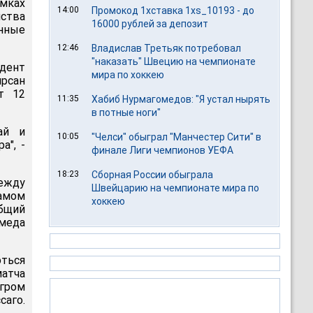
мках
14:00
Промокод 1хставка 1xs_10193 - до
ства
16000 рублей за депозит
нные
12:46
Владислав Третьяк потребовал
"наказать" Швецию на чемпионате
идент
мира по хоккею
рсан
т 12
11:35
Хабиб Нурмагомедов: "Я устал нырять
в потные ноги"
ай и
10:05
"Челси" обыграл "Манчестер Сити" в
а", -
финале Лиги чемпионов УЕФА
18:23
Сборная России обыграла
между
Швейцарию на чемпионате мира по
амом
хоккею
бщий
амеда
оться
атча
нгром
аго.