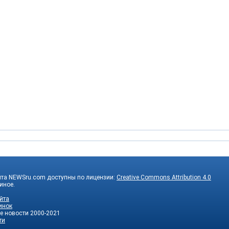
йта NEWSru.com доступны по лицензии:
Creative Commons Attribution 4.0
 иное.
йта
инок
е новости
2000-2021
ти