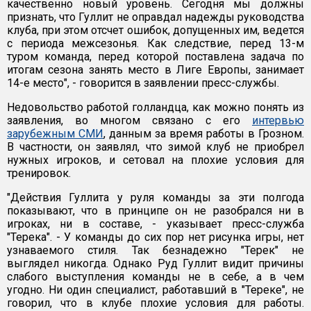
качественно новый уровень. Сегодня мы должны
признать, что Гуллит не оправдал надежды руководства
клуба, при этом отсчет ошибок, допущенных им, ведется
с периода межсезонья. Как следствие, перед 13-м
туром команда, перед которой поставлена задача по
итогам сезона занять место в Лиге Европы, занимает
14-е место", - говорится в заявлении пресс-службы.
Недовольство работой голландца, как можно понять из
заявления, во многом связано с его
интервью
зарубежным СМИ
, данным за время работы в Грозном.
В частности, он заявлял, что зимой клуб не приобрел
нужных игроков, и сетовал на плохие условия для
тренировок.
"Действия Гуллита у руля команды за эти полгода
показывают, что в принципе он не разобрался ни в
игроках, ни в составе, - указывает пресс-служба
"Терека". - У команды до сих пор нет рисунка игры, нет
узнаваемого стиля. Так безнадежно "Терек" не
выглядел никогда. Однако Руд Гуллит видит причины
слабого выступления команды не в себе, а в чем
угодно. Ни один специалист, работавший в "Тереке", не
говорил, что в клубе плохие условия для работы.