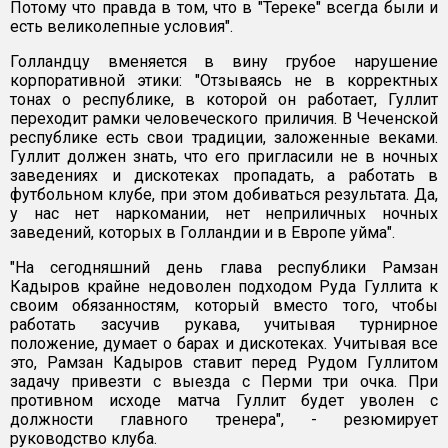
Потому что правда в том, что в "Тереке" всегда были и
есть великолепные условия".
Голландцу вменяется в вину грубое нарушение
корпоративной этики: "Отзываясь не в корректных
тонах о республике, в которой он работает, Гуллит
переходит рамки человеческого приличия. В Чеченской
республике есть свои традиции, заложенные веками.
Гуллит должен знать, что его пригласили не в ночных
заведениях и дискотеках пропадать, а работать в
футбольном клубе, при этом добиваться результата. Да,
у нас нет наркомании, нет неприличных ночных
заведений, которых в Голландии и в Европе уйма".
"На сегодняшний день глава республики Рамзан
Кадыров крайне недоволен подходом Руда Гуллита к
своим обязанностям, который вместо того, чтобы
работать засучив рукава, учитывая турнирное
положение, думает о барах и дискотеках. Учитывая все
это, Рамзан Кадыров ставит перед Рудом Гуллитом
задачу привезти с выезда с Перми три очка. При
противном исходе матча Гуллит будет уволен с
должности главного тренера", - резюмирует
руководство клуба.