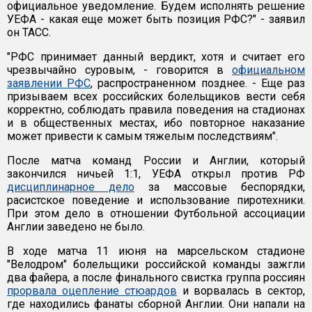
официальное уведомление. Будем исполнять решение
УЕФА - какая еще может быть позиция РФС?" - заявил
он ТАСС.
"РФС принимает данный вердикт, хотя и считает его
чрезвычайно суровым, - говорится в
официальном
заявлении РФС
, распространенном позднее. - Еще раз
призываем всех российских болельщиков вести себя
корректно, соблюдать правила поведения на стадионах
и в общественных местах, ибо повторное наказание
может привести к самым тяжелым последствиям".
После матча команд России и Англии, который
закончился ничьей 1:1, УЕФА открыл против РФ
дисциплинарное дело
за массовые беспорядки,
расистское поведение и использование пиротехники.
При этом дело в отношении Футбольной ассоциации
Англии заведено не было.
В ходе матча 11 июня на марсельском стадионе
"Велодром" болельщики российской команды зажгли
два файера, а после финального свистка группа россиян
прорвала оцепление стюардов
и ворвалась в сектор,
где находились фанаты сборной Англии. Они напали на