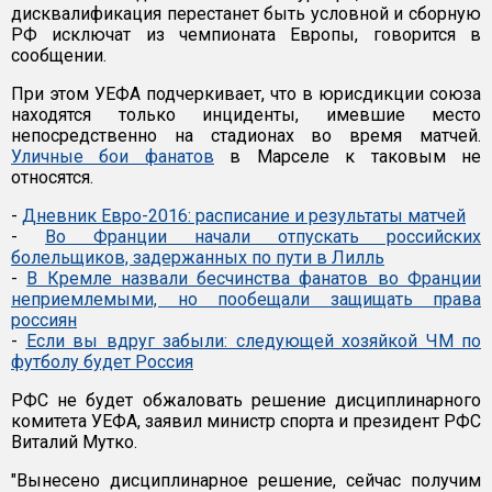
дисквалификация перестанет быть условной и сборную
РФ исключат из чемпионата Европы, говорится в
сообщении.
При этом УЕФА подчеркивает, что в юрисдикции союза
находятся только инциденты, имевшие место
непосредственно на стадионах во время матчей.
Уличные бои фанатов
в Марселе к таковым не
относятся.
-
Дневник Евро-2016: расписание и результаты матчей
-
Во Франции начали отпускать российских
болельщиков, задержанных по пути в Лилль
-
В Кремле назвали бесчинства фанатов во Франции
неприемлемыми, но пообещали защищать права
россиян
-
Если вы вдруг забыли: следующей хозяйкой ЧМ по
футболу будет Россия
РФС не будет обжаловать решение дисциплинарного
комитета УЕФА, заявил министр спорта и президент РФС
Виталий Мутко.
"Вынесено дисциплинарное решение, сейчас получим