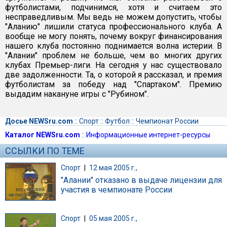
футболистами, подчинимся, хотя и считаем это
несправедливым. Мы ведь не можем допустить, чтобы
"Аланию" лишили статуса профессионального клуба. А
вообще не могу понять, почему вокруг финансирования
нашего клуба постоянно поднимается волна истерии. В
"Алании" проблем не больше, чем во многих других
клубах Премьер-лиги. На сегодня у нас существовало
две задолженности. Та, о которой я рассказал, и премия
футболистам за победу над "Спартаком". Премию
выдадим накануне игры с "Рубином".
Досье NEWSru.com
::
Спорт
::
Футбол
::
Чемпионат России
Каталог NEWSru.com
::
Информационные интернет-ресурсы
ССЫЛКИ ПО ТЕМЕ
Спорт
|
12 мая 2005 г.,
"Алании" отказано в выдаче лицензии для
участия в чемпионате России
Спорт
|
05 мая 2005 г.,