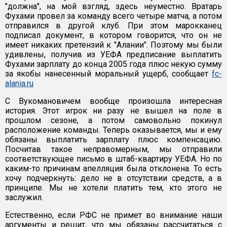
"должна", на мой взгляд, здесь неуместно. Вратарь
Фухами провел за команду всего четыре матча, а потом
отправился в другой клуб. При этом марокканец
подписал документ, в котором говорится, что он не
имеет никаких претензий к "Алании". Поэтому мы были
удивлены, получив из УЕФА предписание выплатить
Фухами зарплату до конца 2005 года плюс некую сумму
за якобы нанесенный моральный ущерб, сообщает
fc-
alania.ru
С Вукомановичем вообще произошла интересная
история. Этот игрок ни разу не вышел на поле в
прошлом сезоне, а потом самовольно покинул
расположение команды. Теперь оказывается, мы и ему
обязаны выплатить зарплату плюс компенсацию.
Посчитав такое неправомерным, мы отправили
соответствующее письмо в штаб-квартиру УЕФА. Но по
каким-то причинам апелляция была отклонена. То есть
хочу подчеркнуть: дело не в отсутствии средств, а в
принципе. Мы не хотели платить тем, кто этого не
заслужил.
Естественно, если РФС не примет во внимание наши
аргументы и решит, что мы обязаны рассчитаться с