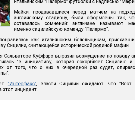
итальянским "Палермо" футболки с надписью "Мафия
Майки, продававшиеся перед матчем на подход
английскому стадиону, были оформлены так, чт
оставалось сомнений: англичане называют ма
именно сицилийскую команду "Палермо".
понравилась как итальянским болельщикам, приехавши
тву Сицилии, считающейся исторической родиной мафии.
ия Сальваторе Куффаро выразил возмущение по поводу а
тилась "в инициативу, которая оскорбляет Сицилию и
их от того, что о них в очередной раз судят, опирая
пы".
ает
"Интерфакс"
, власти Сицилии ожидают, что "Вест 
а этот инцидент.