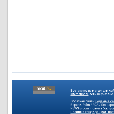
Все текстовые материалы са
International
, если не указано
Обратная связь:
Редакция са
Версии:
Palm / PDA
/
Без карт
NEWSru.com – самые быстры
Политика конфиденциальнос