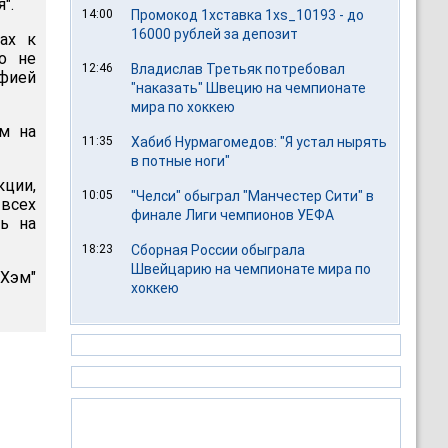
".
14:00
Промокод 1хставка 1xs_10193 - до
16000 рублей за депозит
ах к
о не
12:46
Владислав Третьяк потребовал
фией
"наказать" Швецию на чемпионате
мира по хоккею
м на
11:35
Хабиб Нурмагомедов: "Я устал нырять
в потные ноги"
кции,
10:05
"Челси" обыграл "Манчестер Сити" в
 всех
финале Лиги чемпионов УЕФА
сь на
18:23
Сборная России обыграла
Швейцарию на чемпионате мира по
Хэм"
хоккею