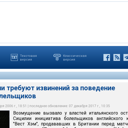
Текстовая
Классическая
версия
версия
 у властей итальянского острова Сицилии инициатива
ского клуба "Вест Хэм", продававших в Британии перед матчем с
мо" футболки с надписью "Мафия"
и требуют извинений за поведение
олельщиков
я 2006 г., 18:51 | последнее обновление: 07 декабря 2017 г., 10:35
Возмущение вызвало у властей итальянского ос
Сицилии инициатива болельщиков английского к
"Вест Хэм", продававших в Британии перед мат