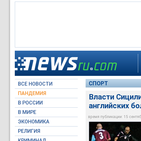
Возмущение вызвало
болельщиков англий
итальянским "Палер
СПОРТ
ВСЕ НОВОСТИ
whufc.com
ПАНДЕМИЯ
Власти Сицили
В РОССИИ
английских б
В МИРЕ
время публикации: 15 сентябр
ЭКОНОМИКА
РЕЛИГИЯ
КРИМИНАЛ