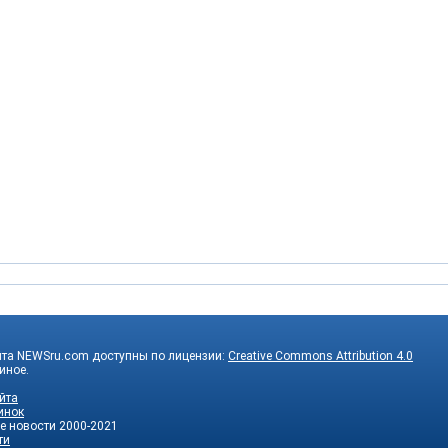
йта NEWSru.com доступны по лицензии:
Creative Commons Attribution 4.0
 иное.
йта
инок
е новости
2000-2021
ти