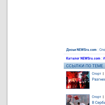
Досье NEWSru.com
::
Спо
Каталог NEWSru.com
::
И
ССЫЛКИ ПО ТЕМЕ
Спорт
|
Разгне
Спорт
|
В Серб