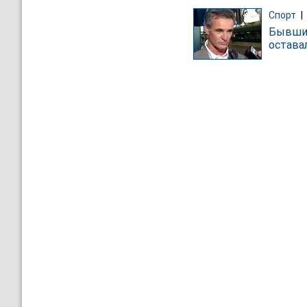
Спорт
|
Бывший
остава