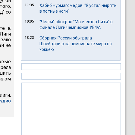
ду он
11:35
Хабиб Нурмагомедов: "Я устал нырять
того,
в потные ноги"
д" со
10:05
"Челси" обыграл "Манчестер Сити" в
финале Лиги чемпионов УЕФА
те в
 Лиги
18:23
Сборная России обыграла
овало
Швейцарию на чемпионате мира по
эн не
хоккею
овые
брела
шить
клом
лиги,
удио