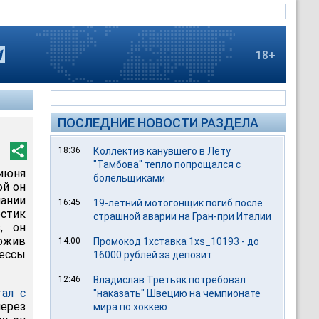
18+
ПОСЛЕДНИЕ НОВОСТИ РАЗДЕЛА
18:36
Коллектив канувшего в Лету
"Тамбова" тепло попрощался с
 июня
болельщиками
ой он
пании
16:45
19-летний мотогонщик погиб после
стик
страшной аварии на Гран-при Италии
s, он
ложив
14:00
Промокод 1хставка 1xs_10193 - до
рессы
16000 рублей за депозит
12:46
Владислав Третьяк потребовал
тал с
"наказать" Швецию на чемпионате
через
мира по хоккею