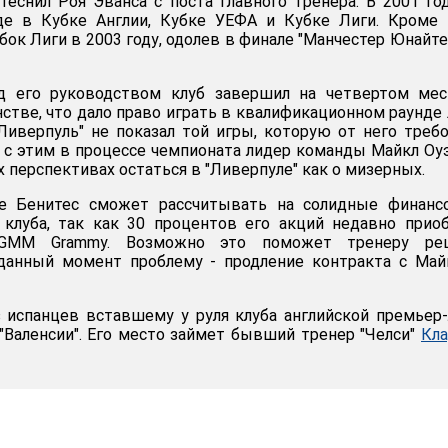
еснил Роя Эванса с поста главного тренера. В 2001 го
де в Кубке Англии, Кубке УЕФА и Кубке Лиги. Кроме 
ок Лиги в 2003 году, одолев в финале "Манчестер Юнайте
д его руководством клуб завершил на четвертом мес
стве, что дало право играть в квалификационном раунде
Ливерпуль" не показал той игры, которую от него треб
и с этим в процессе чемпионата лидер команды Майкл Оу
х перспективах остаться в "Ливерпуле" как о мизерных.
е Бенитес сможет рассчитывать на солидные финанс
клуба, так как 30 процентов его акций недавно прио
 GMM Grammy. Возможно это поможет тренеру ре
данный момент проблему - продление контракта с Май
 испанцев вставшему у руля клуба английской премьер-
"Валенсии". Его место займет бывший тренер "Челси"
Кла