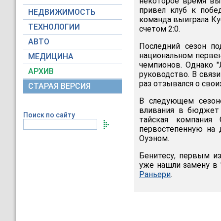
некоторое время выт
привел клуб к побе
НЕДВИЖИМОСТЬ
команда выиграла Куб
ТЕХНОЛОГИИ
счетом 2:0.
АВТО
Последний сезон по
национальном первен
МЕДИЦИНА
чемпионов. Однако "
АРХИВ
руководство. В связ
раз отзывался о свои
СТАРАЯ ВЕРСИЯ
В следующем сезон
вливания в бюджет 
Поиск по сайту
тайская компания
первостепенную на 
Оуэном.
Бенитесу, первым из
уже нашли замену в 
Раньери
.