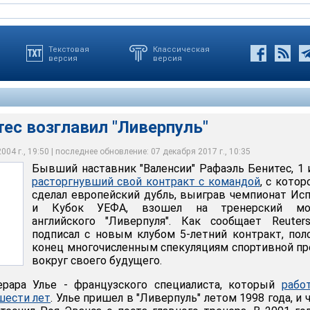
Текстовая
Классическая
версия
версия
ес возглавил "Ливерпуль"
04 г., 19:50 | последнее обновление: 07 декабря 2017 г., 10:35
Бывший наставник "Валенсии" Рафаэль Бенитес, 1
зглавил "Ливерпуль"
расторгнувший свой контракт с командой
, с котор
сделал европейский дубль, выиграв чемпионат Ис
и Кубок УЕФА, взошел на тренерский мо
английского "Ливерпуля". Как сообщает Reuter
подписал с новым клубом 5-летний контракт, по
конец многочисленным спекуляциям спортивной п
вокруг своего будущего.
рара Улье - французского специалиста, который
рабо
шести лет
. Улье пришел в "Ливерпуль" летом 1998 года, и 