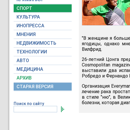
СПОРТ
КУЛЬТУРА
ИНОПРЕССА
МНЕНИЯ
"В женщине я больше
НЕДВИЖИМОСТЬ
ягодицы, однако мне
Вилфрид.
ТЕХНОЛОГИИ
26-летний Цонга пре
АВТО
Cosmopolitan magazi
МЕДИЦИНА
выставили два испа
Робредо и Фернандо 
АРХИВ
Организация Everyma
СТАРАЯ ВЕРСИЯ
лечение рака проста
в стиле "ню", в Вел
болезни, которая диа
Поиск по сайту