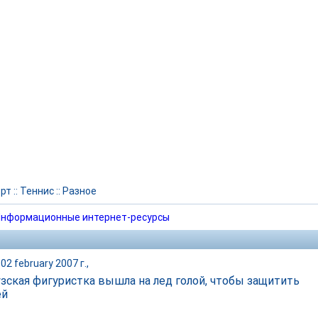
рт
::
Теннис
::
Разное
нформационные интернет-ресурсы
02 february 2007 г.,
зская фигуристка вышла на лед голой, чтобы защитить
ей