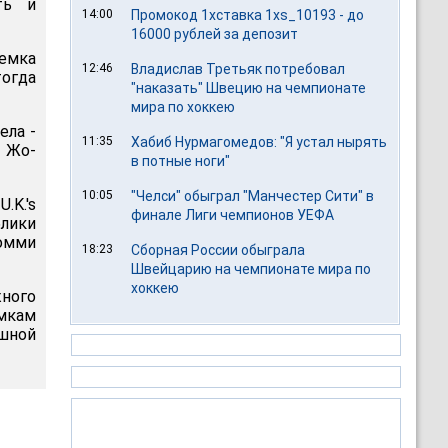
ть и
14:00
Промокод 1хставка 1xs_10193 - до
16000 рублей за депозит
ъемка
12:46
Владислав Третьяк потребовал
тогда
"наказать" Швецию на чемпионате
мира по хоккею
ела -
11:35
Хабиб Нурмагомедов: "Я устал нырять
и Жо-
в потные ноги"
10:05
"Челси" обыграл "Манчестер Сити" в
.K.'s
финале Лиги чемпионов УЕФА
блики
Томми
18:23
Сборная России обыграла
Швейцарию на чемпионате мира по
хоккею
жного
емкам
ашной