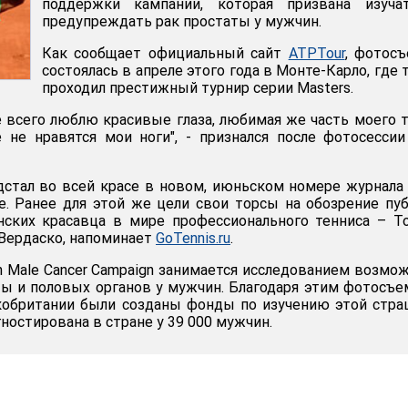
поддержки кампании, которая призвана изуча
предупреждать рак простаты у мужчин.
Как сообщает официальный сайт
ATPTour
, фотос
состоялась в апреле этого года в Монте-Карло, где 
проходил престижный турнир серии Masters.
 всего люблю красивые глаза, любимая же часть моего т
 не нравятся мои ноги", - признался после фотосесси
дстал во всей красе в новом, июньском номере журнала U
ne. Ранее для этой же цели свои торсы на обозрение пу
нских красавца в мире профессионального тенниса – 
Вердаско, напоминает
GoTennis.ru
.
n Male Cancer Campaign занимается исследованием возмо
ты и половых органов у мужчин. Благодаря этим фотосъ
икобритании были созданы фонды по изучению этой стр
гностирована в стране у 39 000 мужчин.