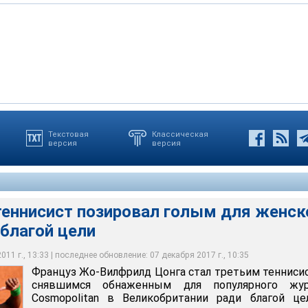
Текстовая
Классическая
версия
версия
ист позировал голым для женского журнала ради благой цели
теннисист позировал голым для женск
благой цели
11 г., 13:33 | последнее обновление: 07 декабря 2017 г., 10:35
Француз Жо-Вилфрилд Цонга стал третьим тенниси
снявшимся обнаженным для популярного жур
Cosmopolitan в Великобритании ради благой це