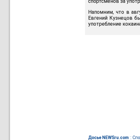
спортсменов за употр
Напомним, что в авг
Евгений Кузнецов б
употребление кокаи
Досье NEWSru.com
::
Спо