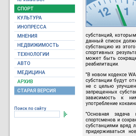
СПОРТ
КУЛЬТУРА
ИНОПРЕССА
субстанций, которым
МНЕНИЯ
данный список долже
НЕДВИЖИМОСТЬ
субстанцию из этого
спортивных результ
ТЕХНОЛОГИИ
может быть сокращен
АВТО
реабилитации.
МЕДИЦИНА
"В новом кодексе WAD
субстанции будут от
АРХИВ
не с целью улучшен
СТАРАЯ ВЕРСИЯ
запрещенных субста
зависимость к ни
употребление кокаина)
Поиск по сайту
"Основная задача
спортсменов и сохра
субстанциями вряд л
придерживаться но