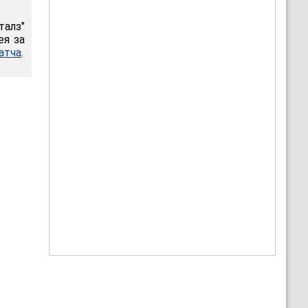
талз"
ея за
атча
.