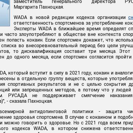
заместитель генерального директора РУ
Маргарита Пахноцкая.
WADA в новой редакции кодекса организации
с
ответственность спортсменов за употребление кок
Эксперты WADA в ближайшее время определят сп
и часто злоупотребляют в обществе вне контекста спор
н попасть кокаин. Если спортсмен докажет, что исполь
 списка во внесоревновательный период без цели улуч
атов, то дисквалификация составит три месяца. Этот
 до одного месяца, если спортсмен согласится пройти
A, который вступит в силу в 2021 году, кокаин и аналог
несены в отдельную группу веществ, которые употребл
ия спортивных результатов и не с целью сокрытия др
нций или запрещенных методов, а потому что у людей
м. РУСАДА не поддерживает смягчение наказания
", - сказала Пахноцкая.
 всемирной антидопинговой политики - защита чи
нение здоровья спортсмена. В случае с кокаином и подо
и можно говорить о здоровье. Но с 2021 года всем при
вого кодекса WADA, в котором снижена ответственн