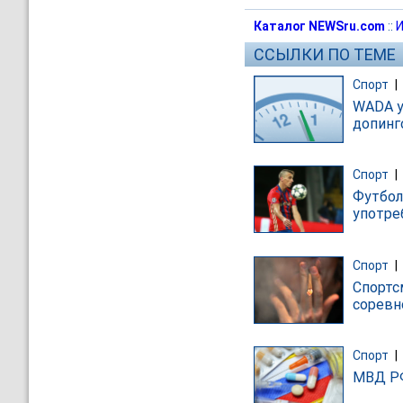
Каталог NEWSru.com
::
И
ССЫЛКИ ПО ТЕМЕ
Спорт
|
WADA у
допинг
Спорт
|
Футбол
употре
Спорт
|
Спортс
соревн
Спорт
|
МВД РФ