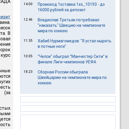
САДА
14:00
Промокод 1хставка 1xs_10193 - до
16000 рублей за депозит
низит
12:46
Владислав Третьяк потребовал
аина.
"наказать" Швецию на чемпионате
исок
мира по хоккею
та. В
зовал
11:35
Хабиб Нурмагомедов: "Я устал нырять
шения
в потные ноги"
 срок
 курс
10:05
"Челси" обыграл "Манчестер Сити" в
финале Лиги чемпионов УЕФА
ичные
18:23
Сборная России обыграла
яются
Швейцарию на чемпионате мира по
угих
хоккею
 есть
 (за
стых
бными
дется
ость