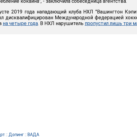
ебление кокаина", - заключила собеседница агентства.
усте 2019 года нападающий клуба НХЛ "Вашингтон Кэпи
ыл дисквалифицирован Международной федерацией хокк
на
на четыре года
. В НХЛ нарушитель
пропустил лишь три м
рт
::
Допинг
::
ВАДА