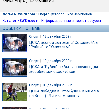
Кубке УЕФА", - напомнил он.
Досье NEWSru.com
::
Спорт
::
Футбол
::
Лига Чемпионов
Каталог NEWSru.com
::
Информационные интернет-ресурсы
ССЫЛКИ ПО ТЕМЕ
Спорт
|
18 декабря 2009 г.,
ЦСКА весной сыграет с "Севильей", а
"Рубин" - с "Хапоэлем"
Спорт
|
10 декабря 2009 г.,
ЦСКА и "Рубин" не были посеяны для
жеребьевки еврокубков
Спорт
|
08 декабря 2009 г.,
ЦСКА победил в Стамбуле и вышел в
плей-офф Лиги чемпионов