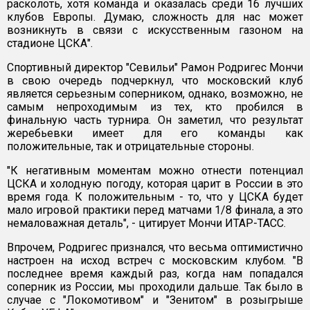
расколоть, хотя команда и оказалась среди 16 лучших
клубов Европы. Думаю, сложность для нас может
возникнуть в связи с искусственным газоном на
стадионе ЦСКА".
Спортивный директор "Севильи" Рамон Родригес Мончи
в свою очередь подчеркнул, что московский клуб
является серьезным соперником, однако, возможно, не
самым непроходимым из тех, кто пробился в
финальную часть турнира. Он заметил, что результат
жеребьевки имеет для его команды как
положительные, так и отрицательные стороны.
"К негативным моментам можно отнести потенциал
ЦСКА и холодную погоду, которая царит в России в это
время года. К положительным - то, что у ЦСКА будет
мало игровой практики перед матчами 1/8 финала, а это
немаловажная деталь", - цитирует Мончи ИТАР-ТАСС.
Впрочем, Родригес признался, что весьма оптимистично
настроен на исход встреч с московским клубом. "В
последнее время каждый раз, когда нам попадался
соперник из России, мы проходили дальше. Так было в
случае с "Локомотивом" и "Зенитом" в розыгрыше