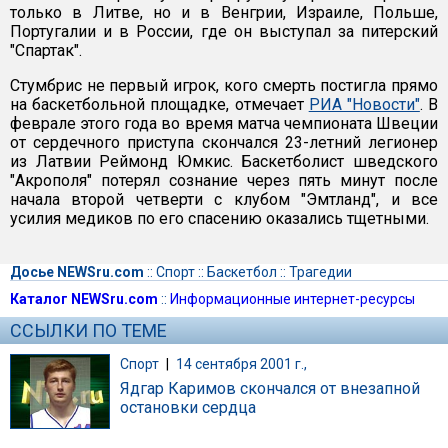
только в Литве, но и в Венгрии, Израиле, Польше,
Португалии и в России, где он выступал за питерский
"Спартак".
Стумбрис не первый игрок, кого смерть постигла прямо
на баскетбольной площадке, отмечает
РИА "Новости"
. В
феврале этого года во время матча чемпионата Швеции
от сердечного приступа скончался 23-летний легионер
из Латвии Реймонд Юмкис. Баскетболист шведского
"Акрополя" потерял сознание через пять минут после
начала второй четверти с клубом "Эмтланд", и все
усилия медиков по его спасению оказались тщетными.
Досье NEWSru.com
::
Спорт
::
Баскетбол
::
Трагедии
Каталог NEWSru.com
::
Информационные интернет-ресурсы
ССЫЛКИ ПО ТЕМЕ
Спорт
|
14 сентября 2001 г.,
Ядгар Каримов скончался от внезапной
остановки сердца