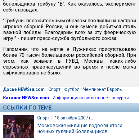
болельщиков трибуну "В". Как оказалось, эксперимент
себя оправдал.
"Трибуны положительным образом повлияли на настрой
игроков сборной России, и они сумели добиться столь
важной победы. Благодарим всех за эту феерическую
игру!" - пишет пресс-служба футбольного союза.
Напомним, что на матче в Лужниках присутствовало
более 70 тысяч болельщиком российской сборной. При
этом, как заявили в ГУВД Москвы, каких-либо
серьезных правонарушений во время и после матча
зафиксировано не было.
Досье NEWSru.com
::
Спорт
::
Футбол
::
Чемпионат Европы
Каталог NEWSru.com
::
Информационные интернет-ресурсы
ССЫЛКИ ПО ТЕМЕ
Спорт
|
18 октября 2007 г.,
Московская милиция подвела итоги
ночных гуляний болельщиков