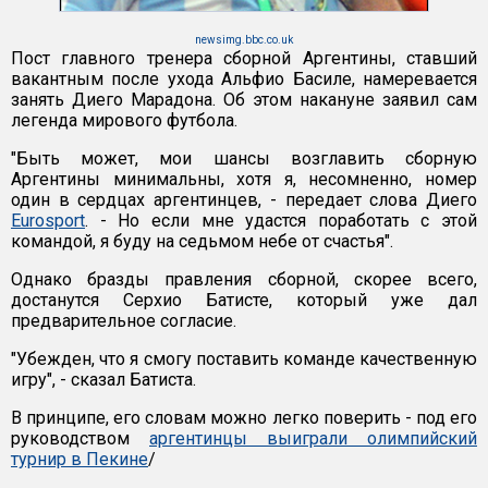
newsimg.bbc.co.uk
Пост главного тренера сборной Аргентины, ставший
вакантным после ухода Альфио Басиле, намеревается
занять Диего Марадона. Об этом накануне заявил сам
легенда мирового футбола.
"Быть может, мои шансы возглавить сборную
Аргентины минимальны, хотя я, несомненно, номер
один в сердцах аргентинцев, - передает слова Диего
Eurosport
. - Но если мне удастся поработать с этой
командой, я буду на седьмом небе от счастья".
Однако бразды правления сборной, скорее всего,
достанутся Серхио Батисте, который уже дал
предварительное согласие.
"Убежден, что я смогу поставить команде качественную
игру", - сказал Батиста.
В принципе, его словам можно легко поверить - под его
руководством
аргентинцы выиграли олимпийский
турнир в Пекине
/