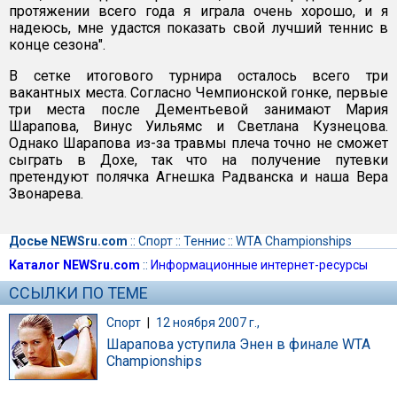
протяжении всего года я играла очень хорошо, и я
надеюсь, мне удастся показать свой лучший теннис в
конце сезона".
В сетке итогового турнира осталось всего три
вакантных места. Согласно Чемпионской гонке, первые
три места после Дементьевой занимают Мария
Шарапова, Винус Уильямс и Светлана Кузнецова.
Однако Шарапова из-за травмы плеча точно не сможет
сыграть в Дохе, так что на получение путевки
претендуют полячка Агнешка Радванска и наша Вера
Звонарева.
Досье NEWSru.com
::
Спорт
::
Теннис
::
WTA Championships
Каталог NEWSru.com
::
Информационные интернет-ресурсы
ССЫЛКИ ПО ТЕМЕ
Спорт
|
12 ноября 2007 г.,
Шарапова уступила Энен в финале WTA
Championships