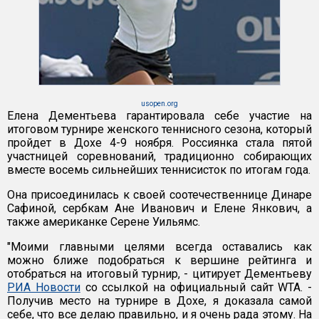
usopen.org
Елена Дементьева гарантировала себе участие на
итоговом турнире женского теннисного сезона, который
пройдет в Дохе 4-9 ноября. Россиянка стала пятой
участницей соревнований, традиционно собирающих
вместе восемь сильнейших теннисисток по итогам года.
Она присоединилась к своей соотечественнице Динаре
Сафиной, сербкам Ане Иванович и Елене Янкович, а
также американке Серене Уильямс.
"Моими главными целями всегда оставались как
можно ближе подобраться к вершине рейтинга и
отобраться на итоговый турнир, - цитирует Дементьеву
РИА Новости
со ссылкой на официальный сайт WTA. -
Получив место на турнире в Дохе, я доказала самой
себе, что все делаю правильно, и я очень рада этому. На