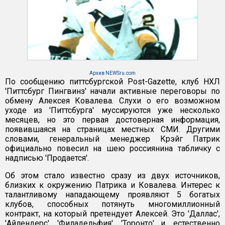
Архив NEWSru.com
По сообщению питтсбургской Post-Gazette, клуб НХЛ
'Питтсбург Пингвинз' начали активные переговоры по
обмену Алексея Ковалева. Слухи о его возможном
уходе из 'Питтсбурга' муссируются уже несколько
месяцев, но это первая достоверная информация,
появившаяся на страницах местных СМИ. Другими
словами, генеральный менеджер Крэйг Патрик
официально повесил на шею россиянина табличку с
надписью 'Продается'.
Об этом стало известно сразу из двух источников,
близких к окружению Патрика и Ковалева. Интерес к
талантливому нападающему проявляют 5 богатых
клубов, способных потянуть многомиллионный
контракт, на который претендует Алексей. Это 'Даллас',
'Айлендерс', 'Филадельфия', 'Торонто' и, естественно