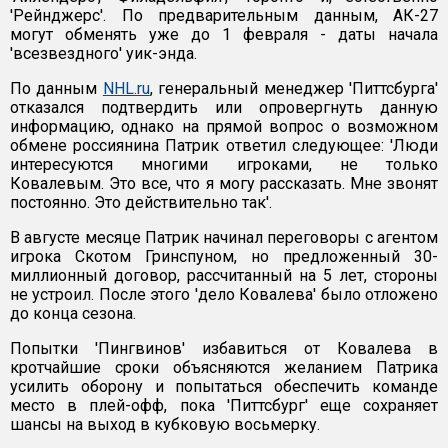
'Рейнджерс'. По предварительным данным, АК-27
могут обменять уже до 1 февраля - даты начала
'всезвездного' уик-энда.
По данным
NHL.ru
, генеральный менеджер 'Питтсбурга'
отказался подтвердить или опровергнуть данную
информацию, однако на прямой вопрос о возможном
обмене россиянина Патрик ответил следующее: 'Люди
интересуются многими игроками, не только
Ковалевым. Это все, что я могу рассказать. Мне звонят
постоянно. Это действительно так'.
В августе месяце Патрик начинал переговоры с агентом
игрока Скотом Гринспуном, но предложенный 30-
миллионный договор, рассчитанный на 5 лет, стороны
не устроил. После этого 'дело Ковалева' было отложено
до конца сезона.
Попытки 'Пингвинов' избавиться от Ковалева в
кротчайшие сроки объясняются желанием Патрика
усилить оборону и попытаться обеспечить команде
место в плей-офф, пока 'Питтсбург' еще сохраняет
шансы на выход в кубковую восьмерку.