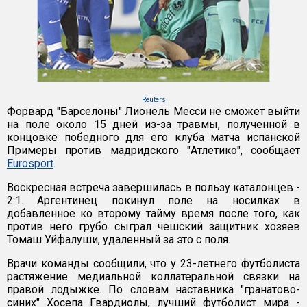
Reuters
Форвард "Барселоны" Лионель Месси не сможет выйти
на поле около 15 дней из-за травмы, полученной в
концовке победного для его клуба матча испанской
Примеры против мадридского "Атлетико", сообщает
Eurosport
.
Воскресная встреча завершилась в пользу каталонцев -
2:1. Аргентинец покинул поле на носилках в
добавленное ко второму тайму время после того, как
против него грубо сыграл чешский защитник хозяев
Томаш Уйфалуши, удаленный за это с поля.
Врачи команды сообщили, что у 23-летнего футболиста
растяжение медиальной коллатеральной связки на
правой лодыжке. По словам наставника "гранатово-
синих" Хосепа Гвардиолы, лучший футболист мира -