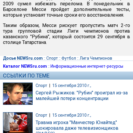
2009 сумел избежать перелома. В понедельник в
Барселоне Месси пройдет дополнительные тесты,
которые установят точные сроки его восстановления.
Таким образом, Месси рискует пропустить матч 2-го
тура групповой стадии Лиги чемпионов против
казанского "Рубина", который состоится 29 сентября в
столице Татарстана.
Досье NEWSru.com
::
Спорт
::
Футбол
::
Лига Чемпионов
Каталог NEWSru.com
::
Информационные интернет-ресурсы
ССЫЛКИ ПО ТЕМЕ
Спорт
|
15 сентября 2010 г.,
Сергей Рыжиков: "Рубин" проиграл из-за
малейшей потери концентрации
Спорт
|
15 сентября 2010 г.,
Травма игрока "Манчестер Юнайтед"
шокировала даже телевизионщиков