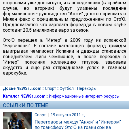
сторонами уже достигнута, и в понедельник (в крайнем
случае, во вторник) будут улажены последние
формальности - руководство "Анжи" должно прислать в
Милан факс с официальным предложением по Это'О.
Предполагается, что зарплата форварда в новом клубе
составит 20,5 миллионов евро за сезон.
Это'О перешел в "Интер" в 2009 году из испанской
"Барселоны". В составе каталонцев форвард трижды
выигрывал чемпионат Испании и дважды становился
победителем Лиги чемпионов, а после перехода в
"Интер" пополнил коллекцию титулов, завоевав
скудетто и еще раз отпраздновав успех в главном
еврокубке.
Досье NEWSru.com
::
Спорт
::
Футбол
::
Переходы
Каталог NEWSru.com
::
Информационные интернет-ресурсы
ССЫЛКИ ПО ТЕМЕ
Спорт
|
19 августа 2011 г.,
Переговоры между "Анжи" и "Интером"
по трансферу Это'О на грани срыва