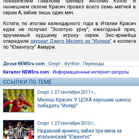
показателем главному тренеру Антонио Конте. В
нынешнем сезоне Красич провел всего семь матчей в
серии А, забив лишь один мяч.
Кстати, по итогам календарного года в Италии Красич
едва не получил "Золотую урну", ежегодный приз,
вручаемый худшему игроку серии. Экс-армейца
опередили
лауреат Диего Мелито из "Интера"
и коллега
по "Ювентусу" Амаури.
Досье NEWSru.com
::
Спорт
::
Футбол
::
Переходы
Каталог NEWSru.com
::
Информационные интернет-ресурсы
ССЫЛКИ ПО ТЕМЕ
Спорт
|
27 сентября 2011 г.,
Милош Красич: У ЦСКА хорошие шансы
победить "Интер"
Спорт
|
27 сентября 2010 г.,
Недавний армеец забил три мяча за
итальянский "Ювентус"