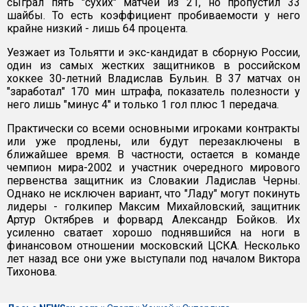
сыграл пять "сухих" матчей из 21, но пропустил 33
шайбы. То есть коэффициент пробиваемости у него
крайне низкий - лишь 64 процента.
Уезжает из Тольятти и экс-кандидат в сборную России,
один из самых жестких защитников в российском
хоккее 30-летний Владислав Бульин. В 37 матчах он
"заработал" 170 мин штрафа, показатель полезности у
него лишь "минус 4" и только 1 гол плюс 1 передача.
Практически со всеми основными игроками контракты
или уже продлены, или будут перезаключены в
ближайшее время. В частности, остается в команде
чемпион мира-2002 и участник очередного мирового
первенства защитник из Словакии Ладислав Черны.
Однако не исключен вариант, что "Ладу" могут покинуть
лидеры - голкипер Максим Михайловский, защитник
Артур Октябрев и форвард Александр Бойков. Их
усиленно сватает хорошо поднявшийся на ноги в
финансовом отношении московский ЦСКА. Несколько
лет назад все они уже выступали под началом Виктора
Тихонова.