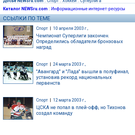
Досье NEWSru.com
::
Спорт
::
Хоккей
::
Суперлига
Каталог NEWSru.com
::
Информационные интернет-ресурсы
ССЫЛКИ ПО ТЕМЕ
Спорт
|
10 апреля 2003 г.,
Чемпионат Суперлиги закончен.
Определились обладатели бронзовых
наград
Спорт
|
24 марта 2003 г.,
"Авангард" и "Лада" вышли в полуфинал,
установив рекорд национальных
первенств
Спорт
|
12 марта 2003 г.,
ЦСКА не попал в плей-офф, но Тихонов
создал команду