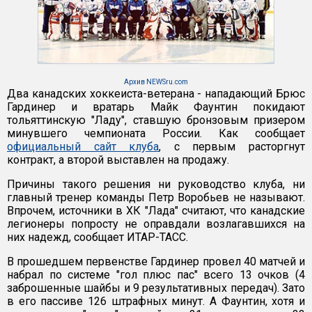
Архив NEWSru.com
Два канадских хоккеиста-ветерана - нападающий Брюс
Гардинер и вратарь Майк Фаунтин покидают
тольяттинскую "Ладу", ставшую бронзовым призером
минувшего чемпионата России. Как сообщает
официальный сайт клуба
, с первым расторгнут
контракт, а второй выставлен на продажу.
Причины такого решения ни руководство клуба, ни
главный тренер команды Петр Воробьев не называют.
Впрочем, источники в ХК "Лада" считают, что канадские
легионеры попросту не оправдали возлагавшихся на
них надежд, сообщает ИТАР-ТАСС.
В прошедшем первенстве Гардинер провел 40 матчей и
набрал по системе "гол плюс пас" всего 13 очков (4
заброшенные шайбы и 9 результативных передач). Зато
в его пассиве 126 штрафных минут. А Фаунтин, хотя и