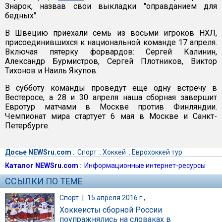
Знарок, назвав свои выкладки "оправданием для
бедных".
В Швецию приехали семь из восьми игроков НХЛ,
присоединившихся к национальной команде 17 апреля.
Включая пятерку форвардов: Сергей Калинин,
Александр Бурмистров, Сергей Плотников, Виктор
Тихонов и Наиль Якупов.
В субботу команды проведут еще одну встречу в
Вестеросе, а 28 и 30 апреля наша сборная завершит
Евротур матчами в Москве против Финляндии.
Чемпионат мира стартует 6 мая в Москве и Санкт-
Петербурге.
Досье NEWSru.com
::
Спорт
::
Хоккей
::
Еврохоккей тур
Каталог NEWSru.com
::
Информационные интернет-ресурсы
ССЫЛКИ ПО ТЕМЕ
Спорт
|
15 апреля 2016 г.,
Хоккеисты сборной России
поупражнялись на словаках в