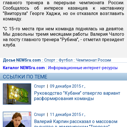
главного тренера в перерыве чемпионата России.
Сообщалось об интересе казанцев к наставнику
"Вииторула" Георге Хаджи, но он отказался возглавить
команду.
"С 15-го места при нем команда поднялась на девятое.
Мы довольны тремя месяцами работы Валерия Чалого
на посту главного тренера "Рубина", - отметил президент
клуба.
Досье NEWSru.com
::
Спорт
::
Футбол
::
Чемпионат России
Каталог NEWSru.com
::
Информационные интернет-ресурсы
ССЫЛКИ ПО ТЕМЕ
Спорт
|
09 декабря 2015 г.,
Руководство "Кубани" отвергло вариант
расформирования команды
Спорт
|
11 декабря 2015 г.,
Валерий Карпин рассказал о массовом
пьянстве в армавирском "Торпедо"