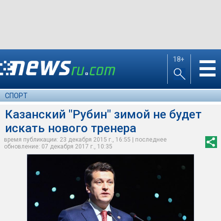
18+
☰
СПОРТ
Казанский "Рубин" зимой не будет
искать нового тренера
время публикации: 23 декабря 2015 г., 16:55 | последнее
обновление: 07 декабря 2017 г., 10:35