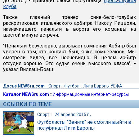
до этого", - приводит слова португальца
пресс-служба
клуба
.
Также главный тренер сине-бело-голубых
раскритиковал итальянского арбитра Николу Риццоли,
назначившего пенальти в ворота его команды на
шестой минуте встречи.
"Пенальти, безусловно, вызывает сомнения. Арбитр был
уверен в том, что контакт был, я же сомневаюсь. Мы
смотрели видео, все неочевидно. В целом арбитр
отсудил хорошо. Это судья очень высокого класса", -
указал Виллаш-Боаш.
Досье NEWSru.com
::
Спорт
::
Футбол
::
Лига Европы УЕФА
Каталог NEWSru.com
::
Информационные интернет-ресурсы
ССЫЛКИ ПО ТЕМЕ
Спорт
|
24 апреля 2015 г.,
Футболисты "Зенита" не смогли выйти в
полуфинал Лиги Европы