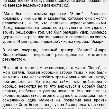
не смог выйти в полуфинал еврокубка из-за поражения
на выезде недельной давности (1:2).
"Матч был не самым простым: "Зенит" - большая
команда, у них были и моменты, которые они смогли
реализовать, и те, что остались нереализованными.
Исход находился на весах, но в результате нам удалось
забить решающий гол. Это был разящий удар. Команда
держалась, играла против сильного соперника на своем
уровне. И мы прошли дальше", - констатировал Эмери.
В свою очередь, главный тренер "Зенита" Андре
Виллаш-Боаш выразил разочарование итоговым
результатом.
"В какой-то мере нам не повезло, потому что "Зенит", на
мой взгляд, провел хороший второй тайм. У нас были
моменты, мы могли забить третий мяч и решить исход
противостояния. Во втором тайме мы действовали
хорошо, несмотря на то, что вернуться в борьбу было
сложно, особенно с учетом пенальти. Мы же смогли
сконцентрироваться, играть с душой, с сердцем, но, к
сожалению, один момент не позволил нам пройти
дальше. Хотя, безусловно, нужно было решать все еще