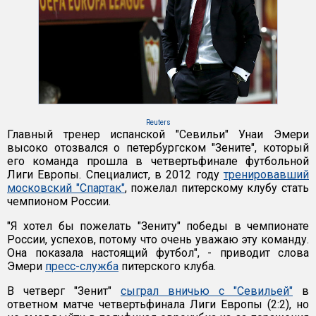
Reuters
Главный тренер испанской "Севильи" Унаи Эмери
высоко отозвался о петербургском "Зените", который
его команда прошла в четвертьфинале футбольной
Лиги Европы. Специалист, в 2012 году
тренировавший
московский "Спартак"
, пожелал питерскому клубу стать
чемпионом России.
"Я хотел бы пожелать "Зениту" победы в чемпионате
России, успехов, потому что очень уважаю эту команду.
Она показала настоящий футбол", - приводит слова
Эмери
пресс-служба
питерского клуба.
В четверг "Зенит"
сыграл вничью с "Севильей"
в
ответном матче четвертьфинала Лиги Европы (2:2), но