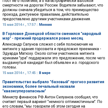
Пост не о политике, а о катастрофически высокой
смертности на дорогах России. Водители забывают, что
должны сначала убедиться в том, что преимущество
проезда, диктуемое правилами, действительно
предоставлено другими участниками движения.
15 мая 2014 г., 17:57 ::
Мнения
В Горловке Донецкой области сменился "народный
мэр" - прежний продержался ровно месяц
Александр Сапунов сложил с себя полномочия на
митинге у здания горсовета и предложил преемника -
Эдуарда Матюху. Около сотни участников митинга
криками "ура" поддержали это предложение, после чего
выдвинутый кандидат был объявлен и.о. городского
головы.
15 мая 2014 г., 17:45 ::
В мире
Правительство выбрало "базовый" прогноз развития
экономики, более печальный назвали
"квазисуперзапасным"
Министр финансов РФ Антон Силуанов сообщил, что
считает первый вариант "немного оптимистичным". По
его словам, "мы говорили об этом сегодня на