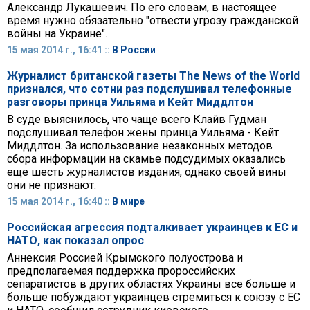
Александр Лукашевич. По его словам, в настоящее
время нужно обязательно "отвести угрозу гражданской
войны на Украине".
15 мая 2014 г., 16:41 ::
В России
Журналист британской газеты The News of the World
признался, что сотни раз подслушивал телефонные
разговоры принца Уильяма и Кейт Миддлтон
В суде выяснилось, что чаще всего Клайв Гудман
подслушивал телефон жены принца Уильяма - Кейт
Миддлтон. За использование незаконных методов
сбора информации на скамье подсудимых оказались
еще шесть журналистов издания, однако своей вины
они не признают.
15 мая 2014 г., 16:40 ::
В мире
Российская агрессия подталкивает украинцев к ЕС и
НАТО, как показал опрос
Аннексия Россией Крымского полуострова и
предполагаемая поддержка пророссийских
сепаратистов в других областях Украины все больше и
больше побуждают украинцев стремиться к союзу с ЕС