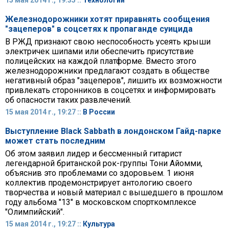
15 мая 2014 г., 19:35 ::
Технологии
Железнодорожники хотят приравнять сообщения
"зацеперов" в соцсетях к пропаганде суицида
В РЖД признают свою неспособность усеять крыши
электричек шипами или обеспечить присутствие
полицейских на каждой платформе. Вместо этого
железнодорожники предлагают создать в обществе
негативный образ "зацеперов", лишить их возможности
привлекать сторонников в соцсетях и информировать
об опасности таких развлечений.
15 мая 2014 г., 19:27 ::
В России
Выступление Black Sabbath в лондонском Гайд-парке
может стать последним
Об этом заявил лидер и бессменный гитарист
легендарной британской рок-группы Тони Айомми,
объяснив это проблемами со здоровьем. 1 июня
коллектив продемонстрирует антологию своего
творчества и новый материал с вышедшего в прошлом
году альбома "13" в московском спорткомплексе
"Олимпийский".
15 мая 2014 г., 19:27 ::
Культура