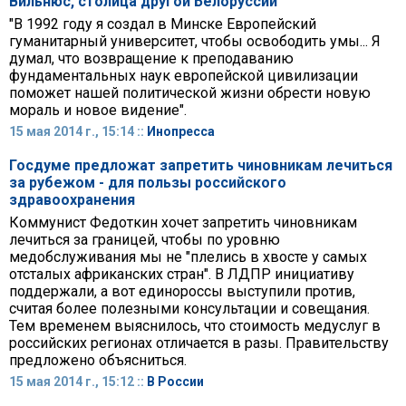
Вильнюс, столица другой Белоруссии
"В 1992 году я создал в Минске Европейский
гуманитарный университет, чтобы освободить умы... Я
думал, что возвращение к преподаванию
фундаментальных наук европейской цивилизации
поможет нашей политической жизни обрести новую
мораль и новое видение".
15 мая 2014 г., 15:14 ::
Инопресса
Госдуме предложат запретить чиновникам лечиться
за рубежом - для пользы российского
здравоохранения
Коммунист Федоткин хочет запретить чиновникам
лечиться за границей, чтобы по уровню
медобслуживания мы не "плелись в хвосте у самых
отсталых африканских стран". В ЛДПР инициативу
поддержали, а вот единороссы выступили против,
считая более полезными консультации и совещания.
Тем временем выяснилось, что стоимость медуслуг в
российских регионах отличается в разы. Правительству
предложено объясниться.
15 мая 2014 г., 15:12 ::
В России