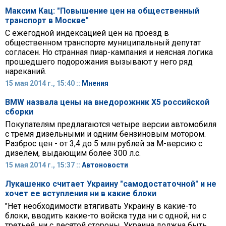
Максим Кац: "Повышение цен на общественный
транспорт в Москве"
С ежегодной индексацией цен на проезд в
общественном транспорте муниципальный депутат
согласен. Но странная пиар-кампания и неясная логика
прошедшего подорожания вызывают у него ряд
нареканий.
15 мая 2014 г., 15:40 ::
Мнения
BMW назвала цены на внедорожник Х5 российской
сборки
Покупателям предлагаются четыре версии автомобиля
с тремя дизельными и одним бензиновым мотором.
Разброс цен - от 3,4 до 5 млн рублей за М-версию с
дизелем, выдающим более 300 л.с.
15 мая 2014 г., 15:37 ::
Автоновости
Лукашенко считает Украину "самодостаточной" и не
хочет ее вступления ни в какие блоки
"Нет необходимости втягивать Украину в какие-то
блоки, вводить какие-то войска туда ни с одной, ни с
третьей, ни с десятой стороны. Украина должна быть