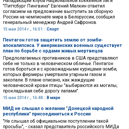
Нападающий клуба Национальной хоккейной лиги
"Питтсбург Пингвинз" Евгений Малкин ответил
согласием на предложение выступить за сборную
России на чемпионате мира в Белоруссии, сообщил
генеральный менеджер Андрей Сафронов.
15 мая 2014 г., 16:51 ::
Спорт
Пентагон готов защитить землю от зомби-
апокалипсиса. У американских военных существует
план по борьбе с ордами живых мертвецов
Предполагаемых противников в США представляют
себе не только в человеческом обличье. Пентагон
готов бороться и с кровожадными курицами-зомби,
которых фермеры умертвили угарным газом и
закопали. В плане описано, как жаждущие
человеческой крови птицы "выбираются из могилы,
прокладывая себе дорогу лапами".
15 мая 2014 г., 16:48 ::
В мире
МИД не слышал о желании "Донецкой народной
республики" присоединиться к России
"Не слышал об официальном поступлении такой
просьбы", - сказал представитель российского МИДа