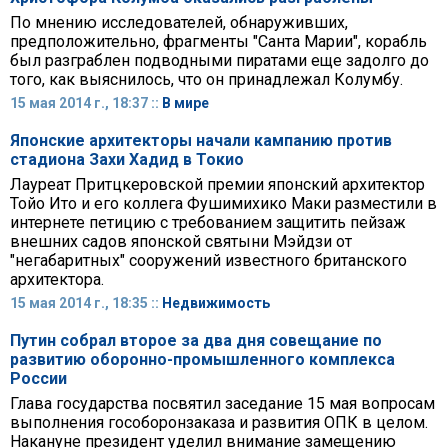
По мнению исследователей, обнаруживших,
предположительно, фрагменты "Санта Марии", корабль
был разграблен подводными пиратами еще задолго до
того, как выяснилось, что он принадлежал Колумбу.
15 мая 2014 г., 18:37 ::
В мире
Японские архитекторы начали кампанию против
стадиона Захи Хадид в Токио
Лауреат Притцкеровской премии японский архитектор
Тойо Ито и его коллега Фушимихико Маки разместили в
интернете петицию с требованием защитить пейзаж
внешних садов японской святыни Мэйдзи от
"негабаритных" сооружений известного британского
архитектора.
15 мая 2014 г., 18:35 ::
Недвижимость
Путин собрал второе за два дня совещание по
развитию оборонно-промышленного комплекса
России
Глава государства посвятил заседание 15 мая вопросам
выполнения гособоронзаказа и развития ОПК в целом.
Накануне президент уделил внимание замещению