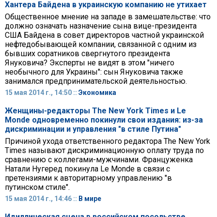
Хантера Байдена в украинскую компанию не утихает
Общественное мнение на западе в замешательстве: что
должно означать назначение сына вице-президента
США Байдена в совет директоров частной украинской
нефтедобывающей компании, связанной с одним из
бывших соратников свергнутого президента
Януковича? Эксперты не видят в этом "ничего
необычного для Украины": сын Януковича также
занимался предпринимательской деятельностью.
15 мая 2014 г., 14:50 ::
Экономика
Женщины-редакторы The New York Times и Le
Monde одновременно покинули свои издания: из-за
дискриминации и управления "в стиле Путина"
Причиной ухода ответственного редактора The New York
Times называют дискриминационную оплату труда по
сравнению с коллегами-мужчинами. Француженка
Натали Нугеред покинула Le Monde в связи с
претензиями к авторитарному управлению "в
путинском стиле".
15 мая 2014 г., 14:46 ::
В мире
Идиллическая сцена в российском посольстве