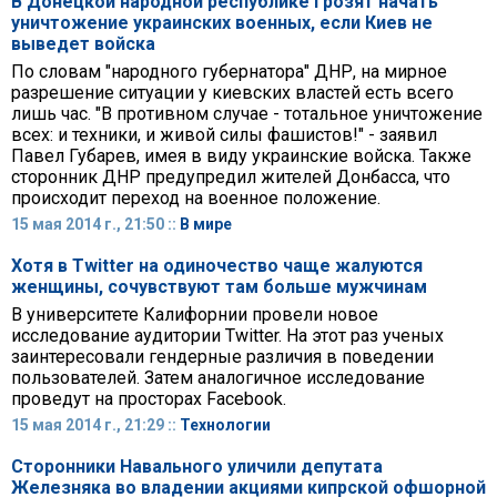
В Донецкой народной республике грозят начать
уничтожение украинских военных, если Киев не
выведет войска
По словам "народного губернатора" ДНР, на мирное
разрешение ситуации у киевских властей есть всего
лишь час. "В противном случае - тотальное уничтожение
всех: и техники, и живой силы фашистов!" - заявил
Павел Губарев, имея в виду украинские войска. Также
сторонник ДНР предупредил жителей Донбасса, что
происходит переход на военное положение.
15 мая 2014 г., 21:50 ::
В мире
Хотя в Twitter на одиночество чаще жалуются
женщины, сочувствуют там больше мужчинам
В университете Калифорнии провели новое
исследование аудитории Twitter. На этот раз ученых
заинтересовали гендерные различия в поведении
пользователей. Затем аналогичное исследование
проведут на просторах Facebook.
15 мая 2014 г., 21:29 ::
Технологии
Сторонники Навального уличили депутата
Железняка во владении акциями кипрской офшорной