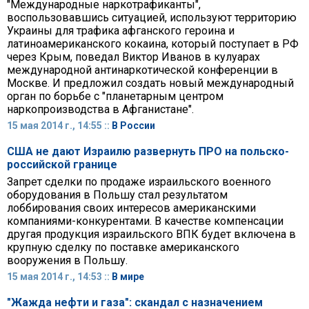
"Международные наркотрафиканты",
воспользовавшись ситуацией, используют территорию
Украины для трафика афганского героина и
латиноамериканского кокаина, который поступает в РФ
через Крым, поведал Виктор Иванов в кулуарах
международной антинаркотической конференции в
Москве. И предложил создать новый международный
орган по борьбе с "планетарным центром
наркопроизводства в Афганистане".
15 мая 2014 г., 14:55 ::
В России
США не дают Израилю развернуть ПРО на польско-
российской границе
Запрет сделки по продаже израильского военного
оборудования в Польшу стал результатом
лоббирования своих интересов американскими
компаниями-конкурентами. В качестве компенсации
другая продукция израильского ВПК будет включена в
крупную сделку по поставке американского
вооружения в Польшу.
15 мая 2014 г., 14:53 ::
В мире
"Жажда нефти и газа": скандал с назначением