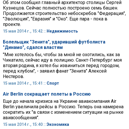
Об этом сообщил главный архитектор столицы Сергей
Кузнецов. Сейчас полностью построено семь башен.
Продолжается строительство небоскребов "Федерация",
"Эволюция", "Евразия" и "Око". Еще пара - пока в
проекте.
15 мая 2014 г., 15:42 ::
Недвижимость
Болельщик "Зенита", ударивший футболиста
"Динамо", сдался властям
"Мне хотелось бы, чтобы за мной не охотились, как за
Чикатило, сейчас иду в полицию. Санкт-Петербург моя
вторая родина, я хотел бы извиниться перед городом,
перед клубом", - заявил фанат "Зенита" Алексей
Нестеров.
15 мая 2014 г., 15:41 ::
Спорт
Air Berlin сокращает полеты в Россию
Еще до начала кризиса на Украине авиакомпания Air
Berlin увеличила рейсы в Россию. Теперь она намерена
сократить их "в связи с изменением ситуации на рынке
авиасообщения".
15 мая 2014 г., 15:40 ::
Экономика