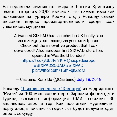
На недавнем чемпионате мира в России Криштиану
развил скорость 33,98 км/час - это самый высокий
показатель на турнире. Кроме того, у Роналду самый
высокий индекс производительности среди всех
участников мундиаля.
Advanced SIXPAD has launched in UK finally. You
can manage your training via your smartphone.
Check out the innovative product that I co-
developed! Also Europes first SIXPAD store has
opened in Westfield London!
https://t.co/yUbJRn3KlF
@sixpadeurope
#SIXPADSQUAD
#SIXPAD
pic.twitter.com/T5mFqnZrdM
— Cristiano Ronaldo (@Cristiano)
July 18, 2018
Роналду
10 июля перешел в "Ювентус"
из мадридского
"Реала" за 100 миллионов евро. Зарплата форварда в
Турине, согласно информации СМИ, составит 30
миллионов евро в год. Как посчитали журналисты,
португалец в течение четырех лет будет получать один
евро в секунду.