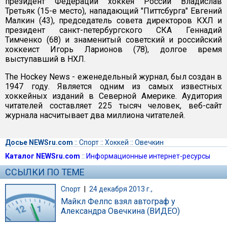
президент Федерации хоккея России Владислав
Третьяк (15-е место), нападающий "Питтсбурга" Евгений
Малкин (43), председатель совета директоров КХЛ и
президент санкт-петербургского СКА Геннадий
Тимченко (68) и знаменитый советский и российский
хоккеист Игорь Ларионов (78), долгое время
выступавший в НХЛ.
The Hockey News - еженедельный журнал, был создан в
1947 году. Является одним из самых известных
хоккейных изданий в Северной Америке. Аудитория
читателей составляет 225 тысяч человек, веб-сайт
журнала насчитывает два миллиона читателей.
Досье NEWSru.com
::
Спорт
::
Хоккей
::
Овечкин
Каталог NEWSru.com
::
Информационные интернет-ресурсы
ССЫЛКИ ПО ТЕМЕ
Спорт
|
24 декабря 2013 г.,
Майкл Фелпс взял автограф у
Александра Овечкина (ВИДЕО)