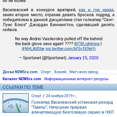
но не более".
Василевский в конкурсе вратарей,
как и год назад
,
занял второе место, отразив девять бросков подряд, а
победителем в данной дисциплине стал голкипер "Сент-
Луис Блюз" Джордан Биннингтон, сделавший десять
сейвов.
No way Andrei Vasilevskiy pulled off the behind
the back glove save again! ????
@TBLightning
|
#NHLAllStar
pic.twitter.com/bfSv3ENnYi
— Sportsnet (@Sportsnet)
January 25, 2020
Досье NEWSru.com
::
Спорт
::
Хоккей
::
Матч всех звезд
Каталог NEWSru.com
::
Информационные интернет-ресурсы
ССЫЛКИ ПО ТЕМЕ
Спорт
|
24 ноября 2019 г.,
Голкипер Василевский установил рекорд
"Тампы", Ничушкин прервал
впечатляющую безголевую серию в НХЛ