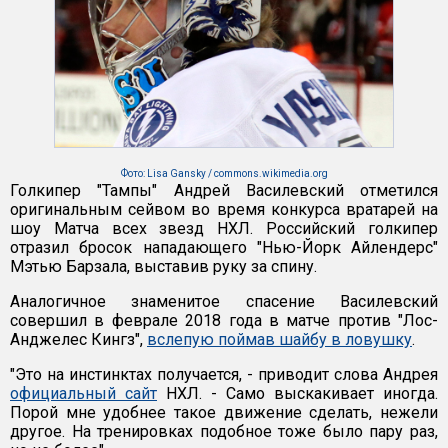
Фото: Lisa Gansky / commons.wikimedia.org
Голкипер "Тампы" Андрей Василевский отметился
оригинальным сейвом во время конкурса вратарей на
шоу Матча всех звезд НХЛ. Российский голкипер
отразил бросок нападающего "Нью-Йорк Айлендерс"
Мэтью Барзала, выставив руку за спину.
Аналогичное знаменитое спасение Василевский
совершил в феврале 2018 года в матче против "Лос-
Анджелес Кингз",
вслепую поймав шайбу в ловушку
.
"Это на инстинктах получается, - приводит слова Андрея
официальный сайт
НХЛ. - Само выскакивает иногда.
Порой мне удобнее такое движение сделать, нежели
другое. На тренировках подобное тоже было пару раз,