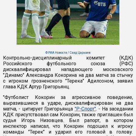
© РИА Новости / Саид Царнаев
Контрольно-дисциплинарный комитет (КДК)
Российского футбольного союза (РФС)
дисквалифицировал нападающего московского
"Динамо" Александра Кокорина на два матча за стычку
с игроком грозненского "Терека" Адилсоном, заявил
глава КДК Артур Григорьянц.
"Футболист Кокорин за агрессивное поведение,
выразившиеся в ударе, дисквалифицирован на два
матча, - цитирует Григорьянца
"Р-Спорт"
. - На заседании
КДК присутствовал сам Кокорин, также приглашен был
судья Игорь Низовцев. Был рапорт, в котором
инспектор написал, что Кокорин подошел к игроку
команды "Терек" и ударил его головой в голову.