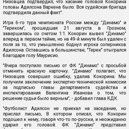
Низовцев подтвердил, что касание головой Кокорина
головы Адилсона Варкена было. Вся судейская бригада
подтвердила данный факт".
Игра 6-го тура чемпионата России между "Динамо" и
"Тереком", прошедшая 21 августа в Грозном,
завершилась со счетом 1:1. Кокорин вывел "Динамо"
вперед в первом тайме, но на 49-й минуте был удален с
поля за то, что умышленно боднул игрока соперников
Адилсона. Оставшись в большинстве, "Терек" отыгрался
благодаря голу Маурисио.
"Вчера поступило письмо от ФК "Динамо" с просьбой
отменить красную карточку. "Динамо" полагает, что
Низовцев совершил ошибку, удалив Кокорина. Мы
получили заключение экспертно-технической комиссии
за подписью главы департамента судейства и
инспектирования Валентина Иванова о том, что
решение судьи было верным", - добавил глава КДК.
"Футболист Адилсон не приехал на заседание, но
прислал письмо, В котором описал, что Кокорин
подошел к нему, говоря что-то по-русски, и неожиданно
ударил его головой. ФК "Динамо" представил