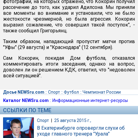
фотографии, на которых отражено, что Кокорин получил
рассечение до того, как ударил Адилсона. Мы приняли
все моменты во внимание и установили, что не было
жестокости чрезмерной, но была агрессия. Кокорин
выразил сожаление, что совершил такой поступок", -
также сообщил Григорьянц.
Таким образом, нападающий пропустит матчи против
"Уфы" (29 августа) и "Краснодара" (12 сентября).
Сам Кокорин, покидая Дом футбола, отказался
комментировать итоги заседания, однако на вопрос,
доволен ли он решением КДК, ответил, что "недоволен
всей ситуацией".
Досье NEWSru.com
::
Спорт
::
Футбол
::
Чемпионат России
Каталог NEWSru.com
::
Информационные интернет-ресурсы
ССЫЛКИ ПО ТЕМЕ
Спорт
|
25 августа 2015 г.,
В Екатеринбурге опровергли слухи об
уходе главного тренера "Урала"