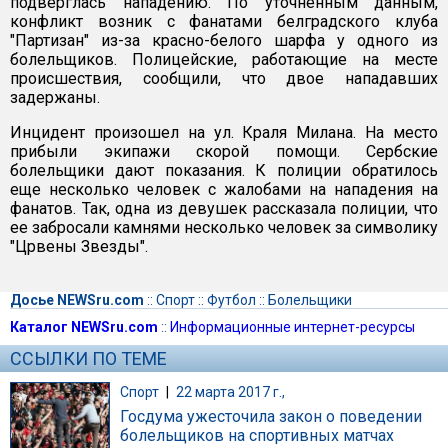
подверглась нападению. По уточненным данным,
конфликт возник с фанатами белградского клуба
"Партизан" из-за красно-белого шарфа у одного из
болельщиков. Полицейские, работающие на месте
происшествия, сообщили, что двое нападавших
задержаны.
Инцидент произошел на ул. Краля Милана. На место
прибыли экипажи скорой помощи. Сербские
болельщики дают показания. К полиции обратилось
еще несколько человек с жалобами на нападения на
фанатов. Так, одна из девушек рассказала полиции, что
ее забросали камнями несколько человек за символику
"Црвены Звезды".
Досье NEWSru.com
::
Спорт
::
Футбол
::
Болельщики
Каталог NEWSru.com
::
Информационные интернет-ресурсы
ССЫЛКИ ПО ТЕМЕ
Спорт
|
22 марта 2017 г.,
Госдума ужесточила закон о поведении
болельщиков на спортивных матчах