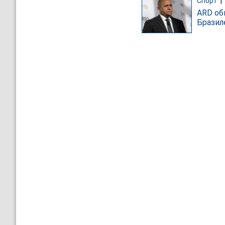
Спорт
|
ARD об
Бразил