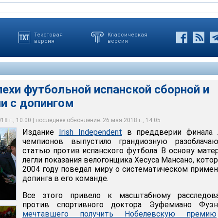
Текстовая
Классическая
версия
версия
ехи футбольной испанской сборной и
и с допингом
Испании, почти не добивавшаяся успехов, выиграла два Евро и
с
е клубы 7 раз брали Лигу чемпионов и 8 раз - Лигу Европы
8 г., 10:00 | последнее обновление: 26 мая 2018 г., 14:05
Издание
Irish Independent
в преддверии финала 
чемпионов выпустило грандиозную разоблача
статью против испанского футбола. В основу мате
легли показания велогонщика Хесуса Мансано, кото
2004 году поведал миру о систематическом приме
допинга в его команде.
Все этого привело к масштабному расследов
против спортивного доктора Эуфемиано Фуэнт
мечтавшего получить Нобелевскую премию