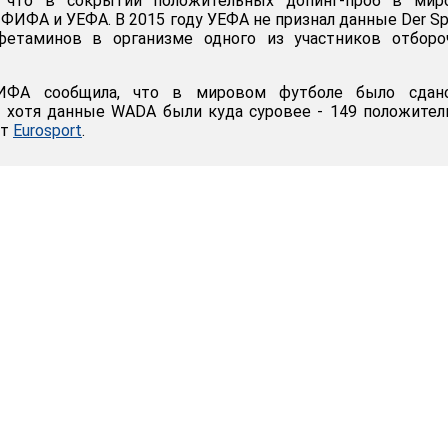
, что в сокрытии положительных допинг-проб в мир
ФИФА и УЕФА. В 2015 году УЕФА не признал данные Der Sp
фетаминов в организме одного из участников отборо
ФА сообщила, что в мировом футболе было сдан
, хотя данные WADA были куда суровее - 149 положите
ет
Eurosport
.