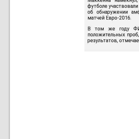
Маккенна намекнул
футболе участвовали 
об обнаружении ам
матчей Евро-2016.
В том же году ФИ
положительных проб
результатов, отмеча