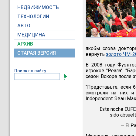
НЕДВИЖИМОСТЬ
ТЕХНОЛОГИИ
АВТО
МЕДИЦИНА
АРХИВ
якобы слова доктора
СТАРАЯ ВЕРСИЯ
вернуть
золото ЧМ-2
В 2008 году Фуэнте
игроков "Реала", "Б
Поиск по сайту
сезон. Вскоре после 
"Представьте, если 
смотрели на них и
Independent Эван Мак
Esta noche EU
sido absuelt
— El P