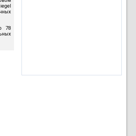
овом
iegel
чных
о 78
льных