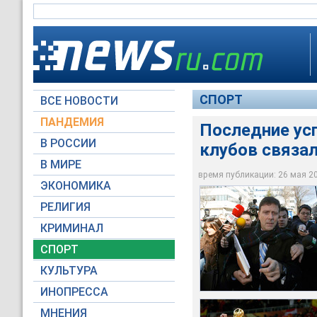
СПОРТ
ВСЕ НОВОСТИ
ПАНДЕМИЯ
Последние усп
В РОССИИ
клубов связал
С того дня сборная 
В МИРЕ
Эуфемиано Фуэнте
ЧМ-2010, а испански
время публикации: 26 мая 201
ЭКОНОМИКА
Reuters
Reuters
РЕЛИГИЯ
КРИМИНАЛ
СПОРТ
КУЛЬТУРА
ИНОПРЕССА
МНЕНИЯ