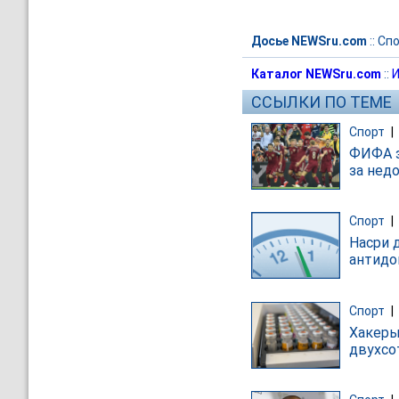
Досье NEWSru.com
::
Спо
Каталог NEWSru.com
::
И
ССЫЛКИ ПО ТЕМЕ
Спорт
|
ФИФА з
за нед
Спорт
|
Насри 
антидо
Спорт
|
Хакеры
двухсо