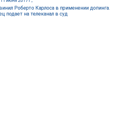
11 июня 2017 г.,
винил Роберто Карлоса в применении допинга.
ец подает на телеканал в суд