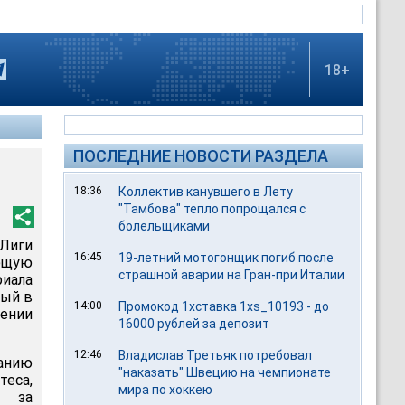
18+
ПОСЛЕДНИЕ НОВОСТИ РАЗДЕЛА
18:36
Коллектив канувшего в Лету
"Тамбова" тепло попрощался с
болельщиками
Лиги
16:45
19-летний мотогонщик погиб после
ющую
страшной аварии на Гран-при Италии
риала
рый в
14:00
Промокод 1хставка 1xs_10193 - до
нении
16000 рублей за депозит
12:46
Владислав Третьяк потребовал
анию
"наказать" Швецию на чемпионате
еса,
мира по хоккею
за