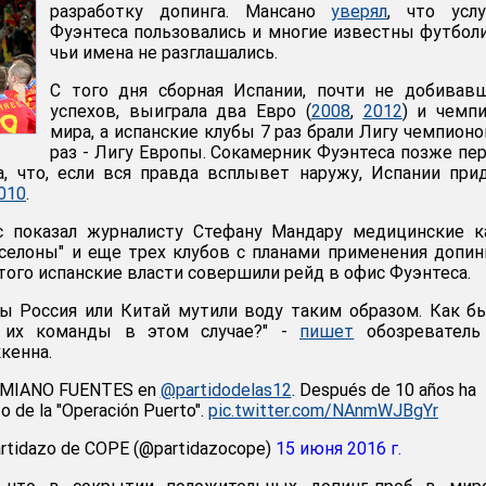
разработку допинга. Мансано
уверял
, что услу
Фуэнтеса пользовались и многие известны футбол
чьи имена не разглашались.
С того дня сборная Испании, почти не добивав
успехов, выиграла два Евро (
2008
,
2012
) и чемп
мира, а испанские клубы 7 раз брали Лигу чемпионо
раз - Лигу Европы. Сокамерник Фуэнтеса позже пе
, что, если вся правда всплывет наружу, Испании при
010
.
с показал журналисту Стефану Мандару медицинские к
арселоны" и еще трех клубов с планами применения допин
этого испанские власти совершили рейд в офис Фуэнтеса.
бы Россия или Китай мутили воду таким образом. Как 
 их команды в этом случае?" -
пишет
обозреватель 
кенна.
FEMIANO FUENTES en
@partidodelas12
. Después de 10 años ha
o de la "Operación Puerto".
pic.twitter.com/NAnmWJBgYr
artidazo de COPE (@partidazocope)
15 июня 2016 г.