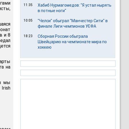
гами
11:35
Хабиб Нурмагомедов: "Я устал нырять
исты,
в потные ноги"
10:05
"Челси" обыграл "Манчестер Сити" в
шаяся
финале Лиги чемпионов УЕФА
ионат
в и 8
18:23
Сборная России обыграла
редал
Швейцарию на чемпионате мира по
дется
хоккею
арты
га на
бы мы
Irish