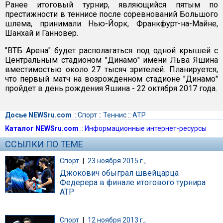
Ранее итоговый турнир, являющийся пятым по
престижности в теннисе после соревнований Большого
шлема, принимали Нью-Йорк, Франкфурт-на-Майне,
Шанхай и Ганновер.
"ВТБ Арена" будет располагаться под одной крышей с
Центральным стадионом "Динамо" имени Льва Яшина
вместимостью около 27 тысяч зрителей. Планируется,
что первый матч на возрожденном стадионе "Динамо"
пройдет в день рождения Яшина - 22 октября 2017 года.
Досье NEWSru.com
::
Спорт
::
Теннис
::
ATP
Каталог NEWSru.com
::
Информационные интернет-ресурсы
ССЫЛКИ ПО ТЕМЕ
Спорт
|
23 ноября 2015 г.,
Джокович обыграл швейцарца
Федерера в финале итогового турнира
АТР
Спорт
|
12 ноября 2013 г.,