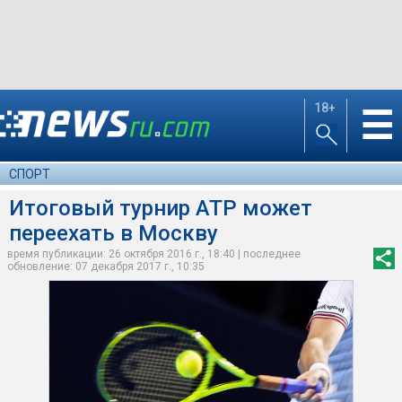
18+
☰
СПОРТ
Итоговый турнир ATP может
переехать в Москву
время публикации: 26 октября 2016 г., 18:40 | последнее
обновление: 07 декабря 2017 г., 10:35