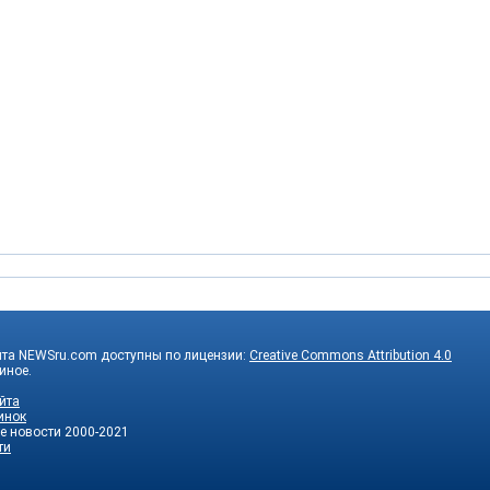
йта NEWSru.com доступны по лицензии:
Creative Commons Attribution 4.0
 иное.
йта
инок
е новости
2000-2021
ти