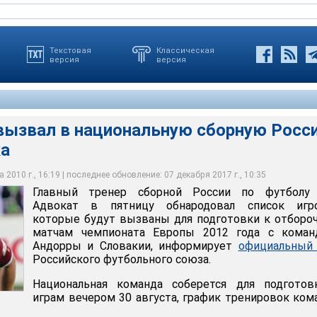
Текстовая
Классическая
версия
версия
вызвал в национальную сборную Росс
ка
ката значится 21 футболист, новичок только один - это форвард
нского "Рубина"
 2010 г., 16:19 | последнее обновление: 07 декабря 2017 г., 10:35
Главный тренер сборной России по футболу
Адвокат в пятницу обнародовал список игро
которые будут вызваны для подготовки к отбор
матчам чемпионата Европы 2012 года с коман
Андорры и Словакии, информирует
официальный 
Российского футбольного союза.
Национальная команда соберется для подготов
играм вечером 30 августа, график тренировок ко