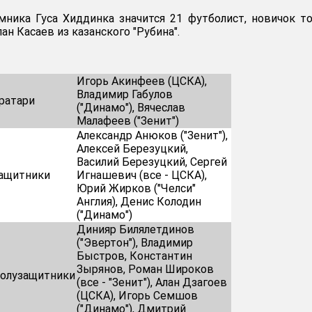
мника Гуса Хиддинка значится 21 футболист, новичок т
ан Касаев из казанского "Рубина".
Игорь Акинфеев (ЦСКА),
Владимир Габулов
ратари
("Динамо"), Вячеслав
Малафеев ("Зенит")
Александр Анюков ("Зенит"),
Алексей Березуцкий,
Василий Березуцкий, Сергей
ащитники
Игнашевич (все - ЦСКА),
Юрий Жирков ("Челси"
Англия), Денис Колодин
("Динамо")
Динияр Билялетдинов
("Эвертон"), Владимир
Быстров, Константин
Зырянов, Роман Широков
олузащитники
(все - "Зенит"), Алан Дзагоев
(ЦСКА), Игорь Семшов
("Динамо"), Дмитрий