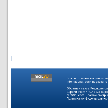
Все текстовые материалы са
International
, если не указано
Обратная связь:
Редакция са
Версии:
Palm / PDA
/
Без карт
NEWSru.com – самые быстры
Политика конфиденциальнос