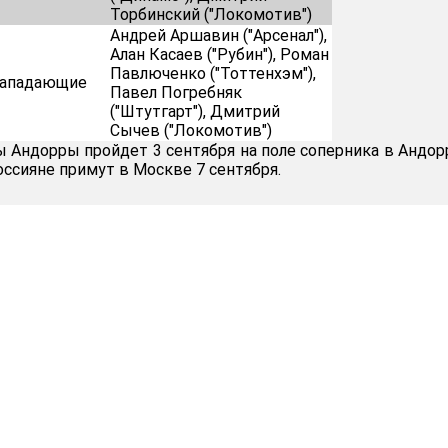
Торбинский ("Локомотив")
Андрей Аршавин ("Арсенал"),
Алан Касаев ("Рубин"), Роман
Павлюченко ("Тоттенхэм"),
ападающие
Павел Погребняк
("Штутгарт"), Дмитрий
Сычев ("Локомотив")
 Андорры пройдет 3 сентября на поле соперника в Андор
оссияне примут в Москве 7 сентября.