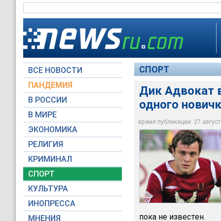
СПОРТ
ВСЕ НОВОСТИ
ПАНДЕМИЯ
Дик Адвокат 
В РОССИИ
одного нович
Всего в списке Адво
В МИРЕ
Алан Касаев из каза
время публикации: 27 августа
ЭКОНОМИКА
rubin-kazan.ru
РЕЛИГИЯ
КРИМИНАЛ
СПОРТ
КУЛЬТУРА
ИНОПРЕССА
пока не известен.
МНЕНИЯ