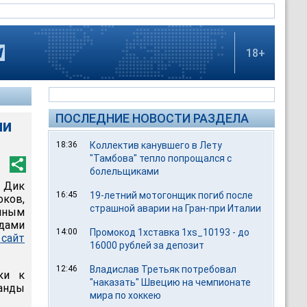
18+
ПОСЛЕДНИЕ НОВОСТИ РАЗДЕЛА
ии
18:36
Коллектив канувшего в Лету
"Тамбова" тепло попрощался с
болельщиками
 Дик
16:45
19-летний мотогонщик погиб после
ков,
страшной аварии на Гран-при Италии
очным
дами
14:00
Промокод 1хставка 1xs_10193 - до
сайт
16000 рублей за депозит
12:46
Владислав Третьяк потребовал
ки к
"наказать" Швецию на чемпионате
манды
мира по хоккею