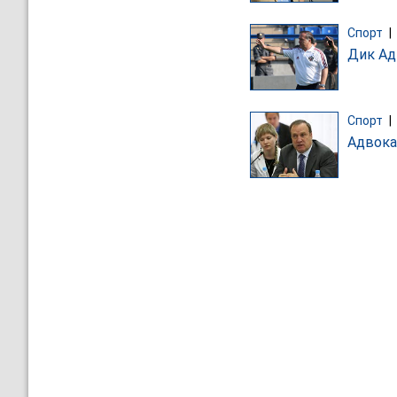
Спорт
|
Дик Ад
Спорт
|
Адвока