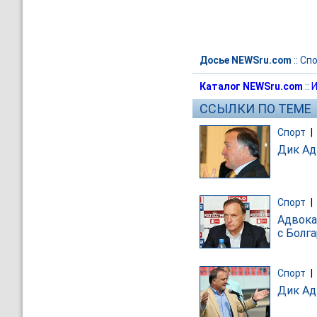
Досье NEWSru.com
::
Спо
Каталог NEWSru.com
::
И
ССЫЛКИ ПО ТЕМЕ
Спорт
|
Дик Ад
Спорт
|
Адвока
с Болг
Спорт
|
Дик Ад