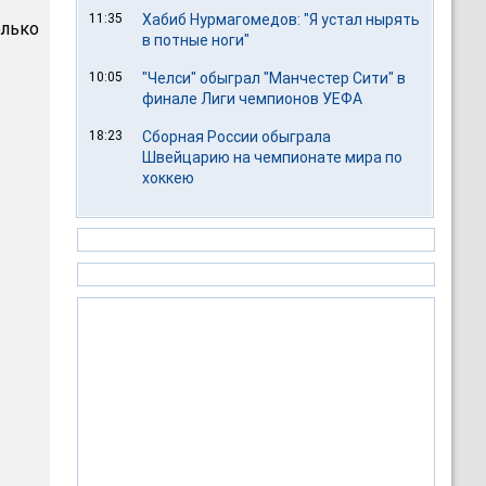
11:35
Хабиб Нурмагомедов: "Я устал нырять
олько
в потные ноги"
10:05
"Челси" обыграл "Манчестер Сити" в
финале Лиги чемпионов УЕФА
18:23
Сборная России обыграла
Швейцарию на чемпионате мира по
хоккею