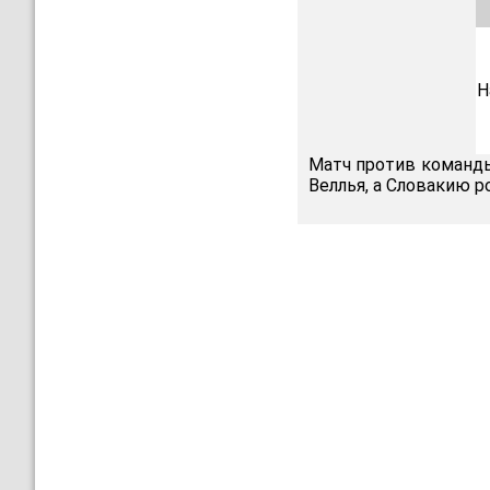
Н
Матч против команды
Веллья, а Словакию р