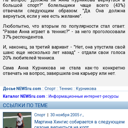
большой спорт?" болельщики чаще всего (43%)
отвечали следующим образом: "Да. Она должна
вернуться, если у нее есть желание".
Любопытно, что вторым по популярности стал ответ:
"Разве Анна играет в теннис?" - за него проголосовали
37% респондентов.
И, наконец, за третий вариант - "Нет, она упустила свой
шанс еще несколько лет назад" - отдали свои голоса
20% любителей тенниса.
Сама Анна Курникова не стала как-то конкретно
отвечать на вопрос, завершила она карьеру или нет.
Досье NEWSru.com
::
Спорт
::
Теннис
::
Курникова
Каталог NEWSru.com
::
Информационные интернет-ресурсы
ССЫЛКИ ПО ТЕМЕ
Спорт
|
30 ноября 2005 г.,
Мартина Хингис собирается в следующем
сезоне вернуться на корт