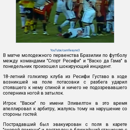
YouTube/camfwayne3
В матче молодежного первенства Бразилии по футболу
между командами "Спорт Ресифи" и "Васко да Гама" в
понедельник произошел шокирующий инцидент.
18-летний голкипер клуба из Ресифи Густаво в ходе
возникшей на поле потасовки с разбега ударил
стоявшего к нему спиной и ничего не подозревавшего
соперника ногой в затылок.
Игрок "Васки" по имени Эливелтон в это время
апеллировал к арбитру, жалуясь тому на нарушение со
стороны гостей.
Пострадавший был эвакуирован с поля в карете
"скорой помощи" и доставлен в ближайший стационар с