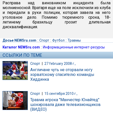
Расправа над виновником инцидента была
молниеносной. Вратаря еще на поле исключили из клуба
и передали в руки полиции, которая завела на него
уголовное дело. Помимо тюремного срока, 18-
летинему бразильцу грозит длительная
дисквалификация.
Досье NEWSru.com
::
Спорт
::
Футбол
::
Травмы
Каталог NEWSru.com
::
Информационные интернет-ресурсы
ССЫЛКИ ПО ТЕМЕ
Спорт
|
27 february 2008 г.,
Англичане чуть не оторвали ногу
хорватскому спасителю команды
Хиддинка
Спорт
|
15 сентября 2010 г.,
Травма игрока "Манчестер Юнайтед"
шокировала даже телевизионщиков
(ВИДЕО)