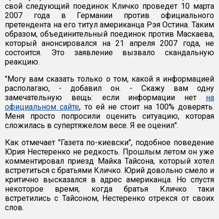
свой следующий поединок Кличко проведет 10 марта
2007 года в Германии против официального
претендента на его титул американца Рэя Остина. Таким
образом, объединительный поединок против Маскаева,
который анонсировался на 21 апреля 2007 года, не
состоится. Это заявление вызвало скандальную
реакцию.
"Могу вам сказать только о том, какой я информацией
располагаю, - добавил он. - Скажу вам одну
замечательную вещь: если информации нет
на
официальном сайте
, то ей не стоит на 100% доверять.
Меня просто попросили оценить ситуацию, которая
сложилась в супертяжелом весе. Я ее оценил".
Как отмечает "Газета по-киевски", подобное поведение
Юрия Нестеренко не редкость. Прошлым летом он уже
комментировал приезд Майка Тайсона, который хотел
встретиться с братьями Кличко. Юрий довольно смело и
критично высказался в адрес американца. Но спустя
некоторое время, когда братья Кличко таки
встретились с Тайсоном, Нестеренко отрекся от своих
слов.