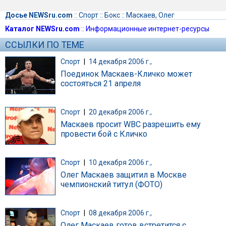
Досье NEWSru.com
::
Спорт
::
Бокс
::
Маскаев, Олег
Каталог NEWSru.com
::
Информационные интернет-ресурсы
ССЫЛКИ ПО ТЕМЕ
Спорт
|
14 декабря 2006 г.,
Поединок Маскаев-Кличко может
состояться 21 апреля
Спорт
|
20 декабря 2006 г.,
Маскаев просит WBC разрешить ему
провести бой с Кличко
Спорт
|
10 декабря 2006 г.,
Олег Маскаев защитил в Москве
чемпионский титул (ФОТО)
Спорт
|
08 декабря 2006 г.,
Олег Маскаев готов встретится с