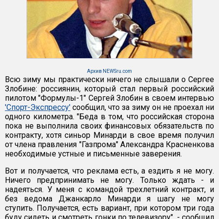
Архив NEWSru.com
Всю зиму мы практически ничего не слышали о Сергее
Злобине: россиянин, который стал первый российский
пилотом "Формулы-1" Сергей Злобин в своем интервью
'Спорт-Экспрессу'
сообщил, что за зиму он не проехал ни
одного километра. "Беда в том, что российская сторона
пока не выполнила своих финансовых обязательств по
контракту, хотя синьор Минарди в свое время получил
от члена правления "Газпрома" Александра Красненкова
необходимые устные и письменные заверения.
Вот и получается, что реклама есть, а ездить я не могу.
Ничего предпринимать не могу. Только ждать - и
надеяться. У меня с командой трехлетний контракт, и
без ведома Джанкарло Минарди я шагу не могу
ступить. Получается, есть вариант, при котором три года
буду сидеть и смотреть гонки по телевизору", - сообщил