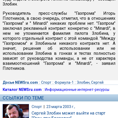
Злобин.
Руководитель пресс-службы "Газпрома" Игорь
Плотников, в свою очередь, отметил, что в отношениях
"Газпрома" и " Minardi" никаких проблем нет. "Газпром"
заключал рекламный контракт конкретно с "Minardi", в
нем не упоминается фамилия пилота Злобина, у
которого отдельный контракт с этой командой. "Между
"Газпромом" и Злобиным никакого контракта нет. А
значит, решения об использовании или не
использовании Злобина в гонках и тестах полностью
зависят от руководства команды, а не от характера
взаимоотношений "Газпрома" и "Minardi", - заявил
Плотников.
Досье NEWSru.com
::
Спорт
::
Формула-1
::
Злобин, Сергей
Каталог NEWSru.com
::
Информационные интернет-ресурсы
ССЫЛКИ ПО ТЕМЕ
Спорт
|
23 марта 2003 г.,
Сергей Злобин может выйти на старт