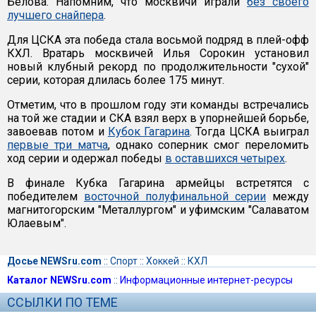
Белова. Напомним, что москвичи играли
без своего
лучшего снайпера
.
Для ЦСКА эта победа стала восьмой подряд в плей-офф
КХЛ. Вратарь москвичей Илья Сорокин установил
новый клубный рекорд по продолжительности "сухой"
серии, которая длилась более 175 минут.
Отметим, что в прошлом году эти команды встречались
на той же стадии и СКА взял верх в упорнейшей борьбе,
завоевав потом и
Кубок Гагарина
. Тогда ЦСКА выиграл
первые три матча
, однако соперник смог переломить
ход серии и одержал победы
в оставшихся четырех
.
В финале Кубка Гагарина армейцы встретятся с
победителем
восточной полуфинальной серии
между
магнитогорским "Металлургом" и уфимским "Салаватом
Юлаевым".
Досье NEWSru.com
::
Спорт
::
Хоккей
::
КХЛ
Каталог NEWSru.com
::
Информационные интернет-ресурсы
ССЫЛКИ ПО ТЕМЕ