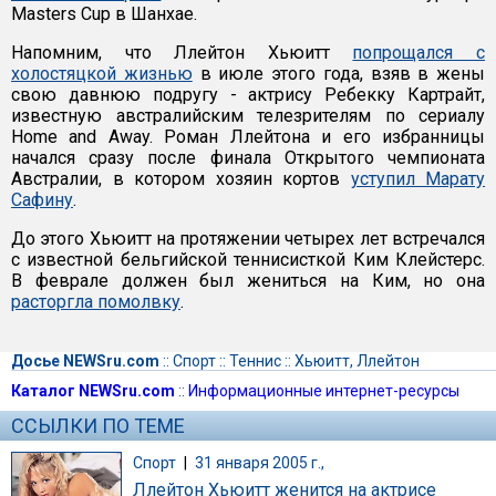
Masters Cup в Шанхае.
Напомним, что Ллейтон Хьюитт
попрощался с
холостяцкой жизнью
в июле этого года, взяв в жены
свою давнюю подругу - актрису Ребекку Картрайт,
известную австралийским телезрителям по сериалу
Home and Away. Роман Ллейтона и его избранницы
начался сразу после финала Открытого чемпионата
Австралии, в котором хозяин кортов
уступил Марату
Сафину
.
До этого Хьюитт на протяжении четырех лет встречался
с известной бельгийской теннисисткой Ким Клейстерс.
В феврале должен был жениться на Ким, но она
расторгла помолвку
.
Досье NEWSru.com
::
Спорт
::
Теннис
::
Хьюитт, Ллейтон
Каталог NEWSru.com
::
Информационные интернет-ресурсы
ССЫЛКИ ПО ТЕМЕ
Спорт
|
31 января 2005 г.,
Ллейтон Хьюитт женится на актрисе