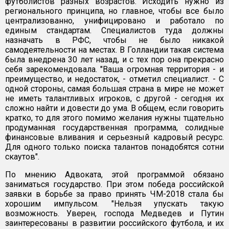
футболистов разных возрастов. Исходить нужно из
регионального принципа, но главное, чтобы все было
централизованно, унифицировано и работало по
единым стандартам. Специалистов туда должны
назначать в РФС, чтобы не было никакой
самодеятельности на местах. В Голландии такая система
была внедрена 30 лет назад, и с тех пор она прекрасно
себя зарекомендовала. "Ваша огромная территория - и
преимущество, и недостаток, - отметил специалист. - С
одной стороны, самая большая страна в мире не может
не иметь талантливых игроков, с другой - сегодня их
сложно найти и довести до ума. В общем, если говорить
кратко, то для этого помимо желания нужны тщательно
продуманная государственная программа, солидные
финансовые вливания и серьезный кадровый ресурс.
Для одного только поиска талантов понадобятся сотни
скаутов".
По мнению Адвоката, этой программой обязано
заниматься государство. При этом победа российской
заявки в борьбе за право принять ЧМ-2018 стала бы
хорошим импульсом. "Нельзя упускать такую
возможность. Уверен, господа Медведев и Путин
заинтересованы в развитии российского футбола, и их