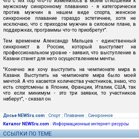
что с тех пор что-то изменилось в моем отношении к
мужскому синхронному плаванию - я категорически
против мужчин в нашем виде спорта, женское
синхронное плавание гораздо эстетичнее, хотя не
исключаю, что с приходом мужчин в силовом плане, в
поддержках, программы что-то приобретут".
Тем временем Александр Мальцев - единственный
синхронист в России, который выступает на
профессиональном уровне - заявил, что выступление в
Казани станет для него осуществлением мечты.
"Конечно же хочу выступить на чемпионате мира в
Казани. Выступить на чемпионате мира было моей
мечтой. А что касается количества участников, знаю, что
есть спортсмены в Японии, Франции, Италии, США, так
что если минимум - это три заявки, то участников
наберут", - сказал он.
Досье NEWSru.com
::
Спорт
::
Плавание
::
Синхронное
Каталог NEWSru.com
::
Информационные интернет-ресурсы
ССЫЛКИ ПО ТЕМЕ