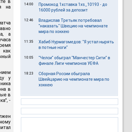
сте в
14:00
Промокод 1хставка 1xs_10193 - до
я на
16000 рублей за депозит
12:46
Владислав Третьяк потребовал
атча
"наказать" Швецию на чемпионате
давно
мира по хоккею
а, а
учаса
11:35
Хабиб Нурмагомедов: "Я устал нырять
время
в потные ноги"
 как
чный
10:05
"Челси" обыграл "Манчестер Сити" в
финале Лиги чемпионов УЕФА
нием
18:23
Сборная России обыграла
ду у
Швейцарию на чемпионате мира по
мника
хоккею
она в
ные в
а", -
олжен
ному
читал