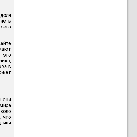
 доля
 не в
о его
сайте
ажают
 это
лико,
ова в
может
и они
 мира
коло
, что
д или