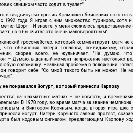
еловек слишком часто ходит в туалет".
что в выдвинутых против Крамника обвинениях есть хоть
 с 1992 года. Я играл с ним множество турниров, хотя и
тметил Шорт - И знаете, у меня сложилось представление 
вает, но я бы считал это очень маловероятным".
иканский гроссмейстер, который комментирует матч на 
л, что обвинения лагеря Топалова, по-видимому, отр
мник, скорее всего, не жульничает. "Не думаю, что
л он. – Думаю, в данный момент напряжение настолько ве
а любую соломинку. Реальная проблема в положении Топал
о он говорит себе: "Со мной такого быть не может. Не 
учше".
у не понравился йогурт, который принесли Карпову
честве на шахматных матчах – не новость, и временам
лепыми. В 1978 году, во время матча за звание чемпиона
рповым и Виктором Корчным, когда вторая игра шла о
принесли йогурт. Лагерь Корчного заявил протест, сказав
гурта был кодовым сигналом, предлагающим Карпову хо