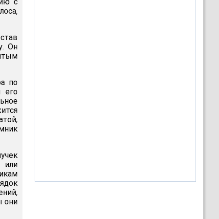
цию с
оса,
став
у. Он
нятым
ра по
 его
ьное
ится
атой,
амник
лучек
 или
икам
ядок
ений,
ы они