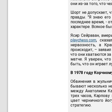
они из-за того, что ч
Шорт не допускает, 
правды. "Я знаю его
последнее время, - о
характере. Всякое бы
Ясир Сейраван, амер
playchess.com
, сказа
нервозность, а Кра
происходит, – заяви
что они хватаются з
матче. Я уверен, чт
быть, что он играет л
В 1978 году Корчном
Обвинения в жульни
бывают несколько не
между Анатолием Ка
трех часов, Карпову 
цвет черничного йо
стратегию.