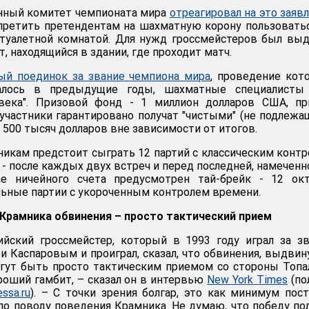
онный комитет чемпионата мира
отреагировал на это заяв
претить претендентам на шахматную корону пользовать
 туалетной комнатой. Для нужд гроссмейстеров был вы
, находящийся в здании, где проходит матч.
ый поединок за звание чемпиона мира
, проведение кот
алось в предыдущие годы, шахматные специалисты
века". Призовой фонд - 1 миллион долларов США, пр
 участники гарантировано получат "чистыми" (не подлеж
500 тысяч долларов вне зависимости от итогов.
никам предстоит сыграть 12 партий с классическим конт
- после каждых двух встреч и перед последней, намеченн
ае ничейного счета предусмотрен тай-брейк - 12 окт
льные партии с укороченным контролем времени.
Крамника обвинения – просто тактический прием
ийский гроссмейстер, который в 1993 году играл за з
ри Каспаровым и проиграл, сказал, что обвинения, выдви
гут быть просто тактическим приемом со стороны Топа
ороший гамбит, – сказал он в интервью
New York Times
(по
essa.ru
). – С точки зрения болгар, это как минимум пос
по поводу поведения Крамника. Не думаю, что победу по