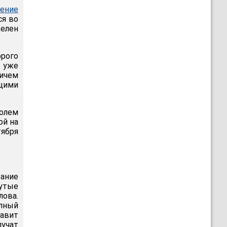
ление
ся во
делен
орого
 уже
ичем
ащими
ролем
ой на
ября
вание
нутые
лова.
лный
тавит
лучат