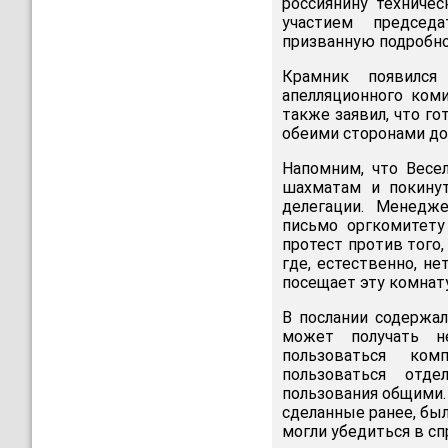
россиянину техниче
участием председа
призванную подробно
Крамник появился
апелляционного коми
также заявил, что го
обеими сторонами до
Напомним, что Весе
шахматам и покинут
делегации. Менедж
письмо оргкомитету
протест против того,
где, естественно, н
посещает эту комнату
В послании содержал
может получать 
пользоваться ком
пользоваться отд
пользования общими.
сделанные ранее, бы
могли убедиться в с