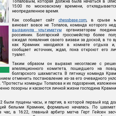
Топаловым, которая должна была начаться в Эли
15:00 по московскому времени, откладываетс
неопределенное время.
Как сообщает сайт
chessbase.com
, в срыве м
виноват вовсе не Топалов, команда которого не
выдвинула ультиматум
организаторам поединк
россиянин. Болгарский гроссмейстер более пол
ожидал появления своего визави за доской, в то 
как Крамник находился в комнате отдыха и,
сообщает источник, ждал, пока откроют его ли
туалет.
Таким образом он выразил несогласие с реше
апелляционного комитета, пошедшего на пово
болгарского шахматиста. В пятницу команда Кра
анием отменить постановление из-за его очевидного укл
а. "Протесты команды Топалова и их подозрения, изложен
енно позорны и касаются личной жизни господина Крамник
2 были пущены часы, и партия, в которой первый ход д
щий белыми Крамник, формально началась. По шахмат
 час, в 16:22, главный арбитр матча Герт Гейсен зас