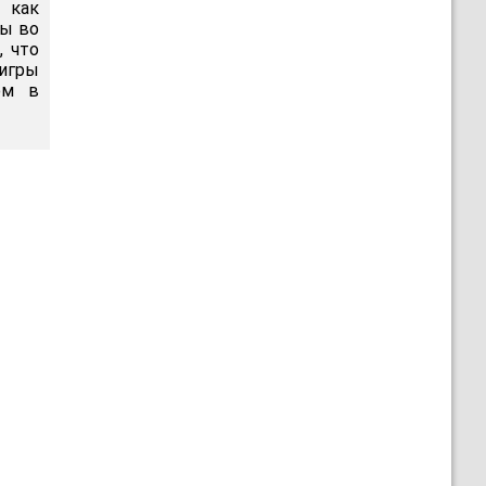
 как
ты во
, что
 игры
ом в