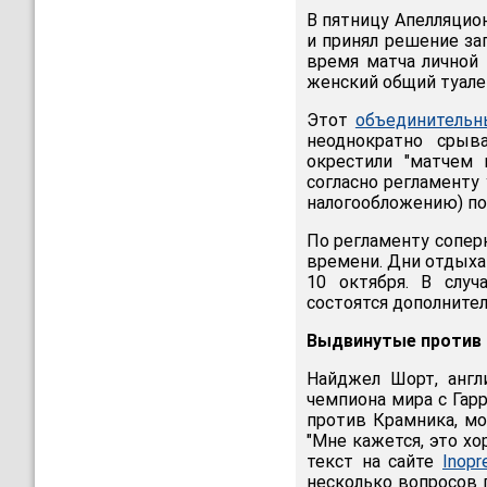
В пятницу Апелляци
и принял решение за
время матча личной
женский общий туалет
Этот
объединительн
неоднократно срыв
окрестили "матчем 
согласно регламенту
налогообложению) по 
По регламенту сопер
времени. Дни отдыха 
10 октября. В случ
состоятся дополните
Выдвинутые против 
Найджел Шорт, англ
чемпиона мира с Гар
против Крамника, мо
"Мне кажется, это х
текст на сайте
Inopr
несколько вопросов 