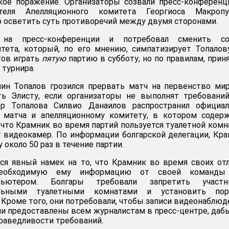
ское поражение. Организаторы созвали пресс-конферен
теля Апелляционного комитета Георгиоса Макропул
 осветить суть противоречий между двумя сторонами.
 на пресс-конференции и потребовал сменить со
тета, который, по его мнению, симпатизирует Топалов
тов играть
пятую
партию в субботу, но по правилам, при
 турнира.
лин Топалов грозился прервать матч на первенство ми
ь Элисту, если организаторы не выполнят требований
ер Топалова Силвио Данаилов распространил официал
 матча и апелляционному комитету, в котором содерж
 что Крамник во время партий пользуется туалетной комн
ет видеокамер. По информации болгарской делегации, Кр
 около 50 раз в течение партии.
ся явный намек на то, что Крамник во время своих от
необходимую ему информацию от своей команды
пьютером. Болгары требовали запретить участн
ельными туалетными комнатами и установить пор
 Кроме того, они потребовали, чтобы записи видеонаблюд
ли предоставлены всем журналистам в пресс-центре, даб
праведливости требований.