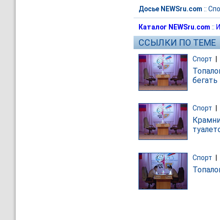
Досье NEWSru.com
::
Спо
Каталог NEWSru.com
::
И
ССЫЛКИ ПО ТЕМЕ
Спорт
|
Топало
бегать
Спорт
|
Крамни
туалет
Спорт
|
Топало