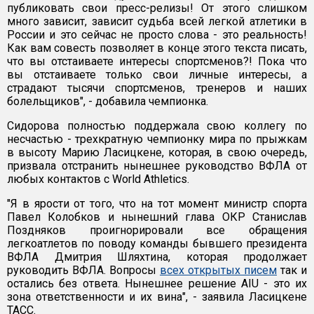
публиковать свои пресс-релизы! От этого слишком
много зависит, зависит судьба всей легкой атлетики в
России и это сейчас не просто слова - это реальность!
Как вам совесть позволяет в конце этого текста писать,
что вы отстаиваете интересы спортсменов?! Пока что
вы отстаиваете только свои личные интересы, а
страдают тысячи спортсменов, тренеров и наших
болельщиков", - добавила чемпионка.
Сидорова полностью поддержала свою коллегу по
несчастью - трехкратную чемпионку мира по прыжкам
в высоту Марию Ласицкене, которая, в свою очередь,
призвала отстранить нынешнее руководство ВФЛА от
любых контактов с World Athletics.
"Я в ярости от того, что на тот момент министр спорта
Павел Колобков и нынешний глава ОКР Станислав
Поздняков проигнорировали все обращения
легкоатлетов по поводу команды бывшего президента
ВФЛА Дмитрия Шляхтина, которая продолжает
руководить ВФЛА. Вопросы
всех открытых писем
так и
остались без ответа. Нынешнее решение AIU - это их
зона ответственности и их вина", - заявила Ласицкене
ТАСС.