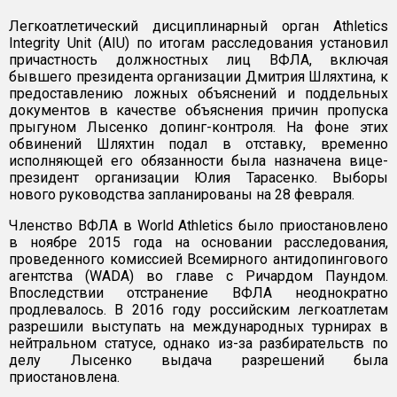
Легкоатлетический дисциплинарный орган Athletics
Integrity Unit (AIU) по итогам расследования установил
причастность должностных лиц ВФЛА, включая
бывшего президента организации Дмитрия Шляхтина, к
предоставлению ложных объяснений и поддельных
документов в качестве объяснения причин пропуска
прыгуном Лысенко допинг-контроля. На фоне этих
обвинений Шляхтин подал в отставку, временно
исполняющей его обязанности была назначена вице-
президент организации Юлия Тарасенко. Выборы
нового руководства запланированы на 28 февраля.
Членство ВФЛА в World Athletics было приостановлено
в ноябре 2015 года на основании расследования,
проведенного комиссией Всемирного антидопингового
агентства (WADA) во главе с Ричардом Паундом.
Впоследствии отстранение ВФЛА неоднократно
продлевалось. В 2016 году российским легкоатлетам
разрешили выступать на международных турнирах в
нейтральном статусе, однако из-за разбирательств по
делу Лысенко выдача разрешений была
приостановлена.