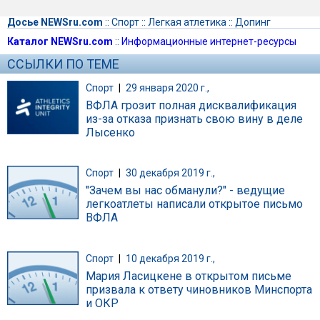
Досье NEWSru.com
::
Спорт
::
Легкая атлетика
::
Допинг
Каталог NEWSru.com
::
Информационные интернет-ресурсы
ССЫЛКИ ПО ТЕМЕ
Спорт
|
29 января 2020 г.,
ВФЛА грозит полная дисквалификация
из-за отказа признать свою вину в деле
Лысенко
Спорт
|
30 декабря 2019 г.,
"Зачем вы нас обманули?" - ведущие
легкоатлеты написали открытое письмо
ВФЛА
Спорт
|
10 декабря 2019 г.,
Мария Ласицкене в открытом письме
призвала к ответу чиновников Минспорта
и ОКР