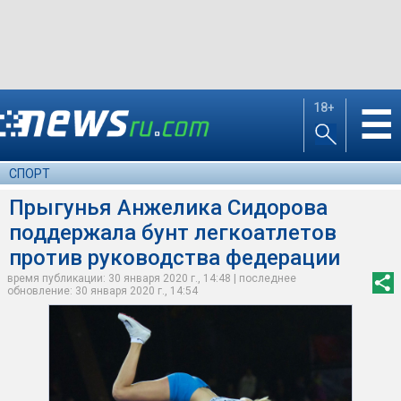
18+
☰
СПОРТ
Прыгунья Анжелика Сидорова
поддержала бунт легкоатлетов
против руководства федерации
время публикации: 30 января 2020 г., 14:48 | последнее
обновление: 30 января 2020 г., 14:54