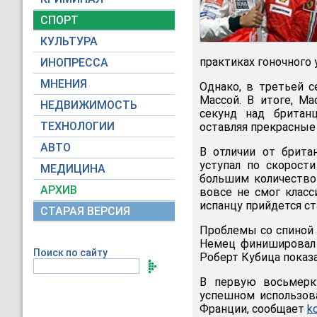
СПОРТ
КУЛЬТУРА
практиках гоночного 
ИНОПРЕССА
МНЕНИЯ
Однако, в третьей 
Массой. В итоге, М
НЕДВИЖИМОСТЬ
секунд над британ
ТЕХНОЛОГИИ
оставляя прекрасные ш
АВТО
В отличии от брита
уступал по скорости
МЕДИЦИНА
большим количество
АРХИВ
вовсе не смог класс
испанцу прийдется ст
СТАРАЯ ВЕРСИЯ
Проблемы со спиной 
Немец финишировал 
Поиск по сайту
Роберт Кубица показ
В первую восьмерку
успешном использов
Франции, сообщает
k