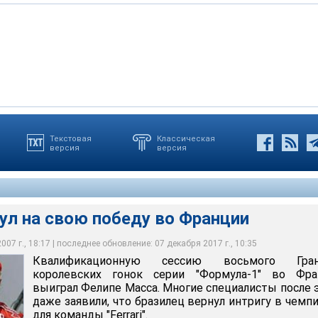
Текстовая
Классическая
версия
версия
свою победу во Франции
ул на свою победу во Франции
07 г., 18:17 | последнее обновление: 07 декабря 2017 г., 10:35
Квалификационную сессию восьмого Гран
королевских гонок серии "Формула-1" во Фра
выиграл Фелипе Масса. Многие специалисты после 
даже заявили, что бразилец вернул интригу в чемп
для команды "Ferrari".