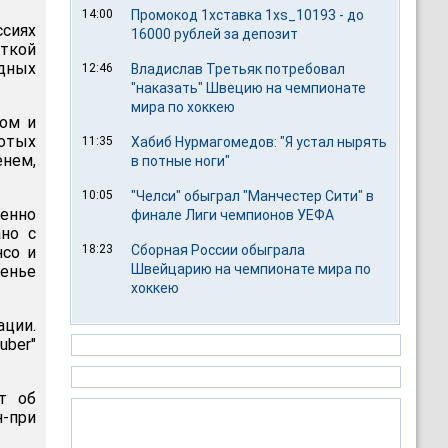
14:00
Промокод 1хставка 1xs_10193 - до
сиях
16000 рублей за депозит
ткой
дных
12:46
Владислав Третьяк потребовал
"наказать" Швецию на чемпионате
мира по хоккею
ном и
сотых
11:35
Хабиб Нурмагомедов: "Я устал нырять
нем,
в потные ноги"
10:05
"Челси" обыграл "Манчестер Сити" в
венно
финале Лиги чемпионов УЕФА
ано с
18:23
Сборная России обыграла
нсо и
Швейцарию на чемпионате мира по
сенье
хоккею
ации.
uber"
ит об
н-при