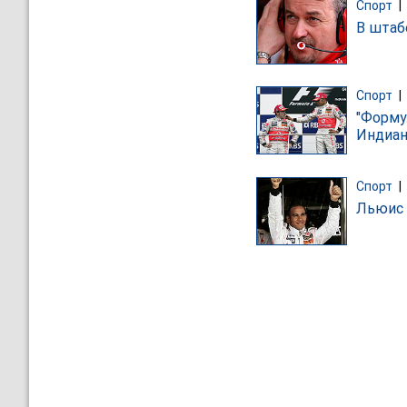
Спорт
|
В штаб
Спорт
|
"Форму
Индиан
Спорт
|
Льюис 