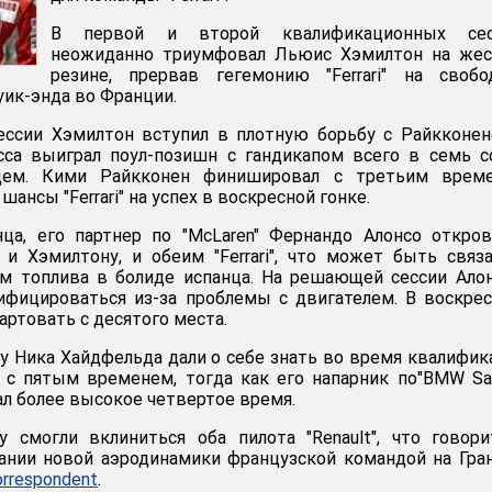
В первой и второй квалификационных сес
неожиданно триумфовал Льюис Хэмилтон на жес
резине, прервав гегемонию "Ferrari" на свобо
уик-энда во Франции.
сессии Хэмилтон вступил в плотную борьбу с Райкконе
асса выиграл поул-позишн с гандикапом всего в семь 
цем. Кими Райкконен финишировал с третьим време
ансы "Ferrari" на успех в воскресной гонке.
нца, его партнер по "McLaren" Фернандо Алонсо откро
 и Хэмилтону, и обеим "Ferrari", что может быть связ
м топлива в болиде испанца. На решающей сессии Ало
ифицироваться из-за проблемы с двигателем. В воскре
артовать с десятого места.
у Ника Хайдфельда дали о себе знать во время квалифик
с пятым временем, тогда как его напарник по"BMW Sa
ал более высокое четвертое время.
 смогли вклиниться оба пилота "Renault", что говор
ании новой аэродинамики французской командой на Гра
orrespondent
.