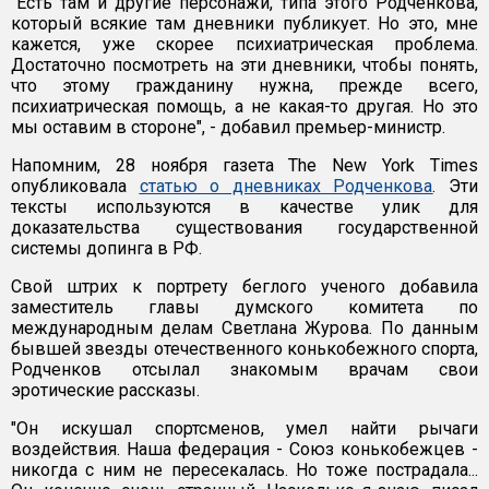
"Есть там и другие персонажи, типа этого Родченкова,
который всякие там дневники публикует. Но это, мне
кажется, уже скорее психиатрическая проблема.
Достаточно посмотреть на эти дневники, чтобы понять,
что этому гражданину нужна, прежде всего,
психиатрическая помощь, а не какая-то другая. Но это
мы оставим в стороне", - добавил премьер-министр.
Напомним, 28 ноября газета The New York Times
опубликовала
статью о дневниках Родченкова
. Эти
тексты используются в качестве улик для
доказательства существования государственной
системы допинга в РФ.
Свой штрих к портрету беглого ученого добавила
заместитель главы думского комитета по
международным делам Светлана Журова. По данным
бывшей звезды отечественного конькобежного спорта,
Родченков отсылал знакомым врачам свои
эротические рассказы.
"Он искушал спортсменов, умел найти рычаги
воздействия. Наша федерация - Союз конькобежцев -
никогда с ним не пересекалась. Но тоже пострадала...