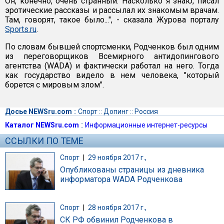
Он, конечно, очень странный. Насколько я знаю, писал
эротические рассказы и рассылал их знакомым врачам.
Там, говорят, такое было...", - сказала Журова порталу
Sports.ru
.
По словам бывшей спортсменки, Родченков был одним
из переговорщиков Всемирного антидопингового
агентства (WADA) и фактически работал на него. Тогда
как государство видело в нем человека, "который
борется с мировым злом".
Досье NEWSru.com
::
Спорт
::
Допинг
::
Россия
Каталог NEWSru.com
::
Информационные интернет-ресурсы
ССЫЛКИ ПО ТЕМЕ
Спорт
|
29 ноября 2017 г.,
Опубликованы страницы из дневника
информатора WADA Родченкова
Спорт
|
28 ноября 2017 г.,
СК РФ обвинил Родченкова в