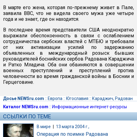
В марте его жена, которая по-прежнему живет в Пале,
заявила ВВС, что не видела своего мужа уже четыре
года и не знает, где он находится.
В последнее время представители США неоднократно
выражали обеспокоенность в связи с ослаблением
сотрудничества сербских властей с МТБЮ и требовали
от них активизации усилий по задержанию
объявленных в международный розыск бывших
руководителей боснийских сербов Радована Караджича
и Ратко Младича. Оба они обвиняются в совершении
военных преступлений и преступлений против
человечности во время гражданской войны в Боснии и
Герцеговине.
Досье NEWSru.com
::
Европа
::
Югославия
::
Караджич, Радован
Каталог NEWSru.com
::
Информационные интернет-ресурсы
ССЫЛКИ ПО ТЕМЕ
В мире
|
13 марта 2004 г.,
Операция по поимке Радована