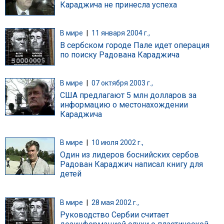
Караджича не принесла успеха
В мире
|
11 января 2004 г.,
В сербском городе Пале идет операция
по поиску Радована Караджича
В мире
|
07 октября 2003 г.,
США предлагают 5 млн долларов за
информацию о местонахождении
Караджича
В мире
|
10 июля 2002 г.,
Один из лидеров боснийских сербов
Радован Караджич написал книгу для
детей
В мире
|
28 мая 2002 г.,
Руководство Сербии считает