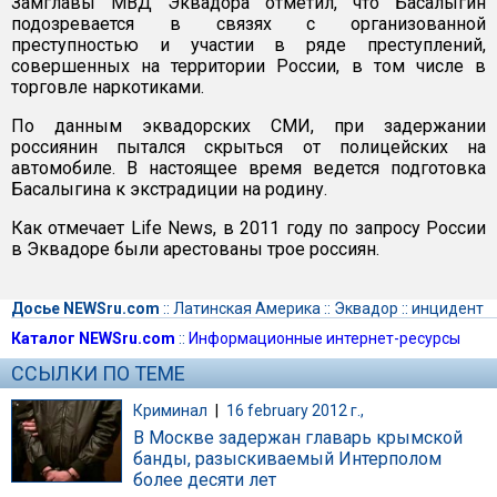
Замглавы МВД Эквадора отметил, что Басалыгин
подозревается в связях с организованной
преступностью и участии в ряде преступлений,
совершенных на территории России, в том числе в
торговле наркотиками.
По данным эквадорских СМИ, при задержании
россиянин пытался скрыться от полицейских на
автомобиле. В настоящее время ведется подготовка
Басалыгина к экстрадиции на родину.
Как отмечает Life News, в 2011 году по запросу России
в Эквадоре были арестованы трое россиян.
Досье NEWSru.com
::
Латинская Америка
::
Эквадор
::
инцидент
Каталог NEWSru.com
::
Информационные интернет-ресурсы
ССЫЛКИ ПО ТЕМЕ
Криминал
|
16 february 2012 г.,
В Москве задержан главарь крымской
банды, разыскиваемый Интерполом
более десяти лет