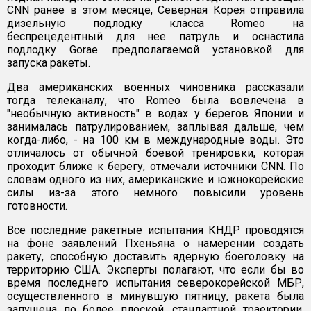
CNN ранее в этом месяце, Северная Корея отправила
дизельную подлодку класса Romeo на
беспрецедентный для нее патруль и оснастила
подлодку Gorae предполагаемой установкой для
запуска ракеты.
Два американских военных чиновника рассказали
тогда телеканалу, что Romeo была вовлечена в
"необычную активность" в водах у берегов Японии и
занималась патрулированием, заплывая дальше, чем
когда-либо, - на 100 км в международные воды. Это
отличалось от обычной боевой тренировки, которая
проходит ближе к берегу, отмечали источники CNN. По
словам одного из них, американские и южнокорейские
силы из-за этого немного повысили уровень
готовности.
Все последние ракетные испытания КНДР проводятся
на фоне заявлений Пхеньяна о намерении создать
ракету, способную доставить ядерную боеголовку на
территорию США. Эксперты полагают, что если бы во
время последнего испытания северокорейской МБР,
осуществленного в минувшую пятницу, ракета была
запущена по более плоской, стандартной траектории,