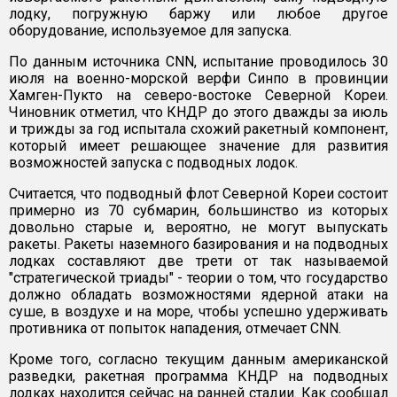
лодку, погружную баржу или любое другое
оборудование, используемое для запуска.
По данным источника CNN, испытание проводилось 30
июля на военно-морской верфи Синпо в провинции
Хамген-Пукто на северо-востоке Северной Кореи.
Чиновник отметил, что КНДР до этого дважды за июль
и трижды за год испытала схожий ракетный компонент,
который имеет решающее значение для развития
возможностей запуска с подводных лодок.
Считается, что подводный флот Северной Кореи состоит
примерно из 70 субмарин, большинство из которых
довольно старые и, вероятно, не могут выпускать
ракеты. Ракеты наземного базирования и на подводных
лодках составляют две трети от так называемой
"стратегической триады" - теории о том, что государство
должно обладать возможностями ядерной атаки на
суше, в воздухе и на море, чтобы успешно удерживать
противника от попыток нападения, отмечает CNN.
Кроме того, согласно текущим данным американской
разведки, ракетная программа КНДР на подводных
лодках находится сейчас на ранней стадии. Как сообщал