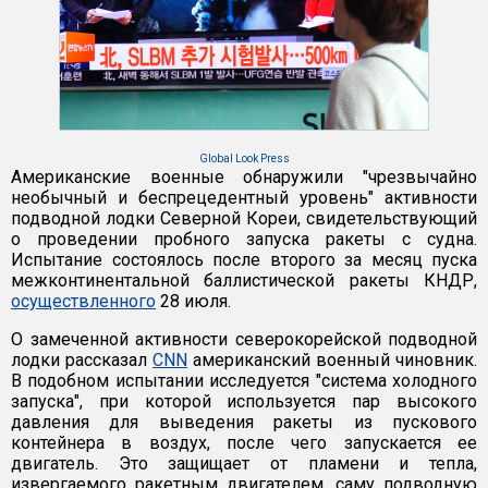
Global Look Press
Американские военные обнаружили "чрезвычайно
необычный и беспрецедентный уровень" активности
подводной лодки Северной Кореи, свидетельствующий
о проведении пробного запуска ракеты с судна.
Испытание состоялось после второго за месяц пуска
межконтинентальной баллистической ракеты КНДР,
осуществленного
28 июля.
О замеченной активности северокорейской подводной
лодки рассказал
CNN
американский военный чиновник.
В подобном испытании исследуется "система холодного
запуска", при которой используется пар высокого
давления для выведения ракеты из пускового
контейнера в воздух, после чего запускается ее
двигатель. Это защищает от пламени и тепла,
извергаемого ракетным двигателем, саму подводную