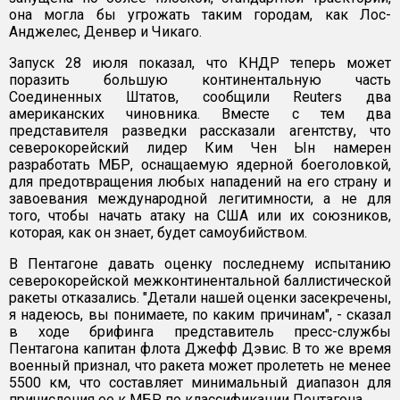
она могла бы угрожать таким городам, как Лос-
Анджелес, Денвер и Чикаго.
Запуск 28 июля показал, что КНДР теперь может
поразить большую континентальную часть
Соединенных Штатов, сообщили Reuters два
американских чиновника. Вместе с тем два
представителя разведки рассказали агентству, что
северокорейский лидер Ким Чен Ын намерен
разработать МБР, оснащаемую ядерной боеголовкой,
для предотвращения любых нападений на его страну и
завоевания международной легитимности, а не для
того, чтобы начать атаку на США или их союзников,
которая, как он знает, будет самоубийством.
В Пентагоне давать оценку последнему испытанию
северокорейской межконтинентальной баллистической
ракеты отказались. "Детали нашей оценки засекречены,
я надеюсь, вы понимаете, по каким причинам", - сказал
в ходе брифинга представитель пресс-службы
Пентагона капитан флота Джефф Дэвис. В то же время
военный признал, что ракета может пролететь не менее
5500 км, что составляет минимальный диапазон для
причисления ее к МБР по классификации Пентагона.