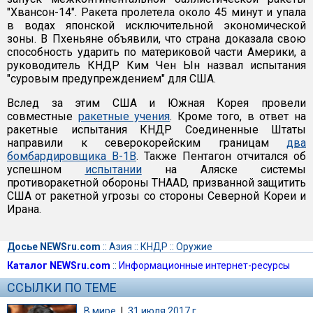
"Хвансон-14". Ракета пролетела около 45 минут и упала
в водах японской исключительной экономической
зоны. В Пхеньяне объявили, что страна доказала свою
способность ударить по материковой части Америки, а
руководитель КНДР Ким Чен Ын назвал испытания
"суровым предупреждением" для США.
Вслед за этим США и Южная Корея провели
совместные
ракетные учения
. Кроме того, в ответ на
ракетные испытания КНДР Соединенные Штаты
направили к северокорейским границам
два
бомбардировщика B-1B
. Также Пентагон отчитался об
успешном
испытании
на Аляске системы
противоракетной обороны THAAD, призванной защитить
США от ракетной угрозы со стороны Северной Кореи и
Ирана.
Досье NEWSru.com
::
Азия
::
КНДР
::
Оружие
Каталог NEWSru.com
::
Информационные интернет-ресурсы
ССЫЛКИ ПО ТЕМЕ
В мире
|
31 июля 2017 г.,