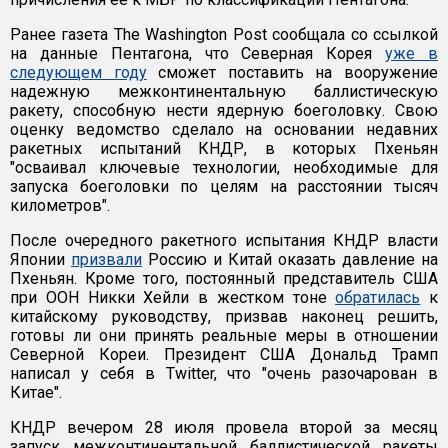
Ранее газета The Washington Post сообщала со ссылкой
на данные Пентагона, что Северная Корея
уже в
следующем году
сможет поставить на вооружение
надежную межконтинентальную баллистическую
ракету, способную нести ядерную боеголовку. Свою
оценку ведомство сделало на основании недавних
ракетных испытаний КНДР, в которых Пхеньян
"осваивал ключевые технологии, необходимые для
запуска боеголовки по целям на расстоянии тысяч
километров".
После очередного ракетного испытания КНДР власти
Японии
призвали
Россию и Китай оказать давление на
Пхеньян. Кроме того, постоянный представитель США
при ООН Никки Хейли в жестком тоне
обратилась
к
китайскому руководству, призвав наконец решить,
готовы ли они принять реальные меры в отношении
Северной Кореи. Президент США Дональд Трамп
написал у себя в Twitter, что "очень разочарован в
Китае".
КНДР вечером 28 июля провела второй за месяц
запуск межконтинентальной баллистической ракеты