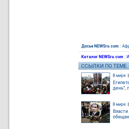
Досье NEWSru.com
::
Аф
Каталог NEWSru.com
::
И
ССЫЛКИ ПО ТЕМЕ
В мире
Египет
день",
В мире
Власти
обещаю