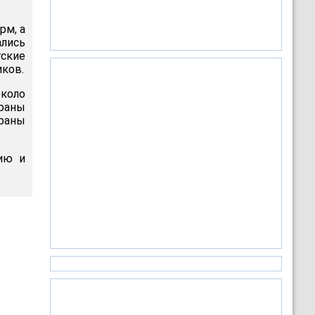
рм, а
ались
тские
иков.
около
траны
раны
ию и