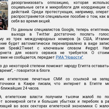
дезорганизовать оппозицию, которая использо
социальные сети и микроблоги для координации 
действий. Среди протестующих, например, опера
распространяется специальное пособие о том, как 
себя во время акций.
По данным специалистов Google, теперь египтяна
выхода в Twitter достаточно послать голос
му из трех международных номеров (в США, Италии
ание будет автоматически перенаправлено в виде запи
ения Speak2Tweet с ключевым словом #egypt. Нал
ернета для нового сервиса не требуется. О стоим
гами не сообщается, передает
РИА "Новости"
.
то до некоторой степени поможет народу Египта оставать
время", - говорится в блоге.
ник египетские печатные СМИ со ссылкой на запа
сточники в Каире писали, что интернет в Египте м
 ближайших 24 часов.
, египетские власти получили тысячи жалоб по по
от всемирной сети и больших убытках и перебоях в р
изаций во всех секторах египетской экономики. С жал