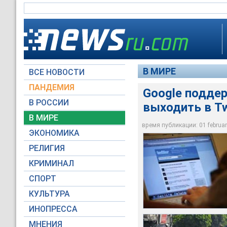
В МИРЕ
ВСЕ НОВОСТИ
ПАНДЕМИЯ
Google поддер
В РОССИИ
выходить в Tw
Массовые акции про
также отставки 82-
В МИРЕ
Египтяне смогут вых
в Египте 25 января
время публикации: 01 february
ЭКОНОМИКА
news.qq.com
Global Look Press
РЕЛИГИЯ
КРИМИНАЛ
СПОРТ
КУЛЬТУРА
ИНОПРЕССА
МНЕНИЯ