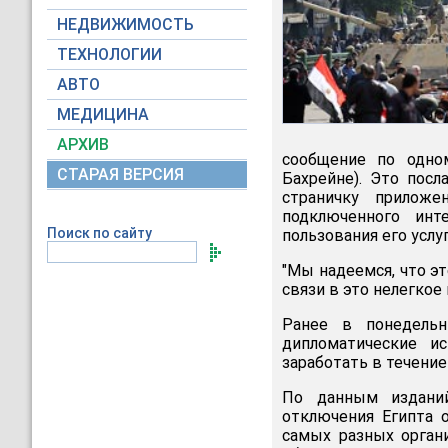
НЕДВИЖИМОСТЬ
ТЕХНОЛОГИИ
АВТО
МЕДИЦИНА
АРХИВ
сообщение по одно
СТАРАЯ ВЕРСИЯ
Бахрейне). Это посл
страничку прилож
подключенного инт
Поиск по сайту
пользования его услу
"Мы надеемся, что э
связи в это нелегкое 
Ранее в понедель
дипломатические и
заработать в течение
По данным изданий
отключения Египта 
самых разных орган