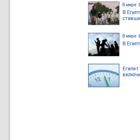
В мире
В Егип
ставши
В мире
В Егип
Египет
включ