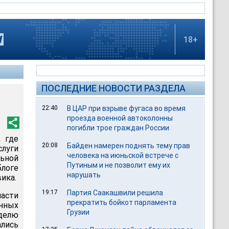
18+
ПОСЛЕДНИЕ НОВОСТИ РАЗДЕЛА
22:40
В ЦАР при взрыве фугаса во время
проезда военной автоколонны
погибли трое граждан России
, где
20:08
Байден намерен поднять тему прав
луги
человека на июньской встрече с
льной
Путиным и не позволит ему их
логе
нарушать
ика.
19:17
Партия Саакашвили решила
ласти
прекратить бойкот парламента
нных
Грузии
делю
лись