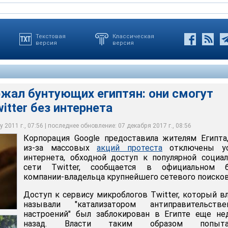
Текстовая
Классическая
версия
версия
жал бунтующих египтян: они смогут
itter без интернета
теста с требованиями экономических и политических реформ, а
летнего президента Хосни Мубарака, правящего 30 лет, начались
одить в Twitter без интернета
 2011 г., 07:56 | последнее обновление: 07 декабря 2017 г., 08:56
Корпорация Google предоставила жителям Египта
из-за массовых
акций протеста
отключены ус
интернета, обходной доступ к популярной социа
сети Twitter, сообщается в официальном б
компании-владельца крупнейшего сетевого поисков
Доступ к сервису микроблогов Twitter, который в
называли "катализатором антиправительстве
настроений" был заблокирован в Египте еще не
назад. Власти таким образом попыта