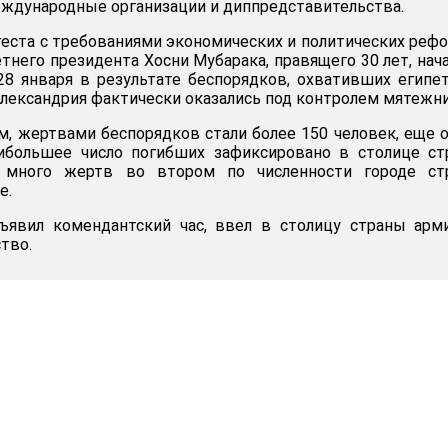
ждународные организации и диппредставительства.
еста с требованиями экономических и политических рефо
тнего президента Хосни Мубарака, правящего 30 лет, нач
 28 января в результате беспорядков, охвативших египе
 Александрия фактически оказались под контролем мятежн
, жертвами беспорядков стали более 150 человек, еще 
аибольшее число погибших зафиксировано в столице с
, много жертв во втором по численности городе ст
е.
ъявил комендантский час, ввел в столицу страны арм
тво.