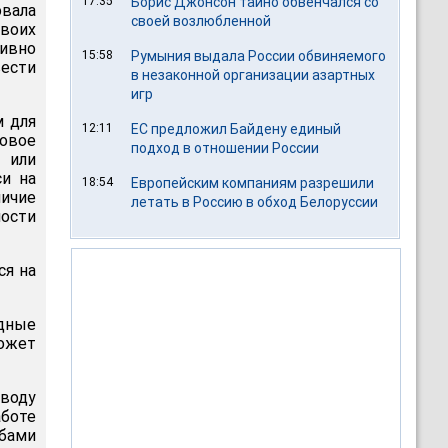
17:35
Борис Джонсон тайно обвенчался со
вала
своей возлюбленной
своих
тивно
15:58
Румыния выдала России обвиняемого
вести
в незаконной организации азартных
игр
м для
12:11
ЕС предложил Байдену единый
овое
подход в отношении России
 или
си на
18:54
Европейским компаниям разрешили
ичие
летать в Россию в обход Белоруссии
ости
ся на
дные
ожет
воду
аботе
обами