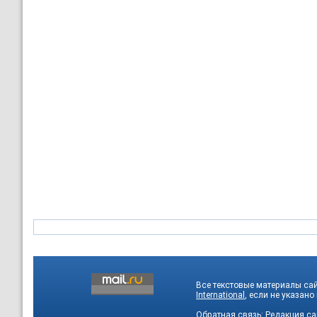
Все текстовые материалы са
International
, если не указано
Обратная связь:
Редакция са