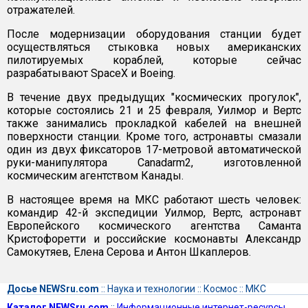
отражателей.
После модернизации оборудования станции будет
осуществляться стыковка новых американских
пилотируемых кораблей, которые сейчас
разрабатывают SpaceX и Boeing.
В течение двух предыдущих "космических прогулок",
которые состоялись 21 и 25 февраля, Уилмор и Вертс
также занимались прокладкой кабелей на внешней
поверхности станции. Кроме того, астронавты смазали
один из двух фиксаторов 17-метровой автоматической
руки-манипулятора Canadarm2, изготовленной
космическим агентством Канады.
В настоящее время на МКС работают шесть человек:
командир 42-й экспедиции Уилмор, Вертс, астронавт
Европейского космического агентства Саманта
Кристофоретти и российские космонавты Александр
Самокутяев, Елена Серова и Антон Шкаплеров.
Досье NEWSru.com
::
Наука и технологии
::
Космос
::
МКС
Каталог NEWSru.com
::
Информационные интернет-ресурсы