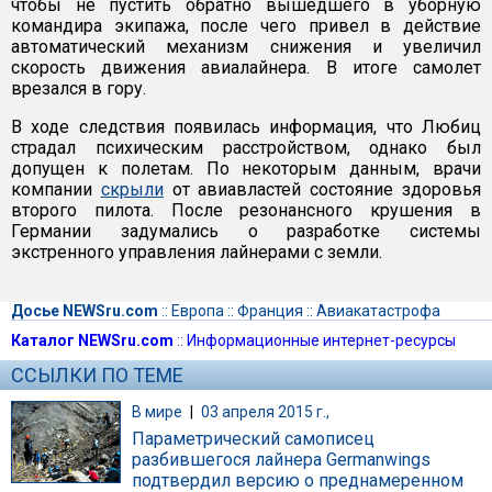
чтобы не пустить обратно вышедшего в уборную
командира экипажа, после чего привел в действие
автоматический механизм снижения и увеличил
скорость движения авиалайнера. В итоге самолет
врезался в гору.
В ходе следствия появилась информация, что Любиц
страдал психическим расстройством, однако был
допущен к полетам. По некоторым данным, врачи
компании
скрыли
от авиавластей состояние здоровья
второго пилота. После резонансного крушения в
Германии задумались о разработке системы
экстренного управления лайнерами с земли.
Досье NEWSru.com
::
Европа
::
Франция
::
Авиакатастрофа
Каталог NEWSru.com
::
Информационные интернет-ресурсы
ССЫЛКИ ПО ТЕМЕ
В мире
|
03 апреля 2015 г.,
Параметрический самописец
разбившегося лайнера Germanwings
подтвердил версию о преднамеренном