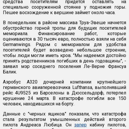
средства посетителям придется оставлять на
специально сооруженной стоянке у подножия горы.
Пешее восхождение к вершине займет около часа.
В понедельник в районе массива Труа-Эвеше начнется
обустройство горной тропы для будущих посетителей
мемориала. Финансирование работ, которые
оцениваются в 30 тысяч евро, полностью взяли на себя
Germanwings. Рядом с мемориалом для удобства
посетителей будет возведено небольшое строение,
чтобы люди могли иметь кров. "Мы надеемся достойно
принять родственников погибших в день годовщины", -
заявил мэр соседнего поселения Ле-Верне Франсуа
Балик.
Аэробус A320 дочерней компании крупнейшего
германского авиаперевозчика Lufthansa, выполнявший
рейс 4U9525 из Барселоны в Дюссельдорф, потерпел
крушение 24 марта. В катастрофе погибли все 150
человек, находившихся на борту.
Данные с "черных ящиков" показали, что катастрофа
стала результатом умышленных действий второго
пилота Андреаса Любица. Он
запер
кабину пилотов,